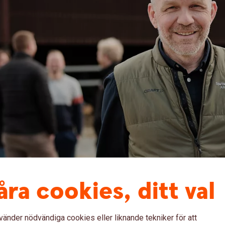
åra cookies, ditt val
stider och därmed även säsongen för
vänder nödvändiga cookies eller liknande tekniker för att