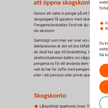
att öppna skogskonto.
webbp
förbä
Genom att sätta in pengar på ett Skogskon
skogsägare få uppskov med skatten på en de
F
Pengarna beskattas först när du väljer att ta
R
din ekonomi.
Samtidigt som man ser över om det behövs
Du ka
deklarationen är det ett bra tillfälle att se 
webbp
de skall tas upp till beskattning. Vad har du 
Så h
skattesituationen bättre om några år när kontot
pengarna nu för att använda dem till något ann
vad du har för syfte med pengarna. Är plane
eller i din pension eller privat sparande
Skogskonto
Långsiktigt sparkonto (max 10 år) med br