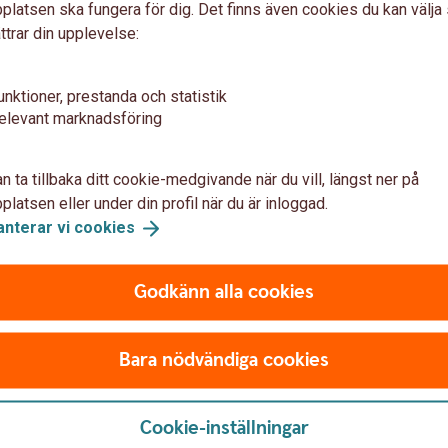
latsen ska fungera för dig. Det finns även cookies du kan välj
ttrar din upplevelse:
to i samband med deklarationen kan du som
l av din inkomst från skogsavverkning.
unktioner, prestanda och statistik
 ut dem. Det ger dig en bättre kontroll över
elevant marknadsföring
 ett nytt skogskonto i samband med
n ta tillbaka ditt cookie-medgivande när du vill, längst ner på
över vilka tidigare skogskonton du har och när
latsen eller under din profil när du är inloggad.
tänkt använda pengarna till? Är
anterar vi
cookies
 går ut eller är det lika bra att ta ut
at? Det är bra att ha en plan eller tanke för
n återinvestering i din skog, en skogsmaskin
Godkänn alla cookies
Bara nödvändiga cookies
Cookie-inställningar
a ränta