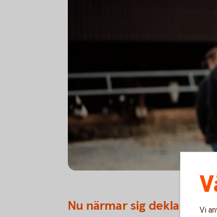
V
Nu närmar sig deklaration
Vi an