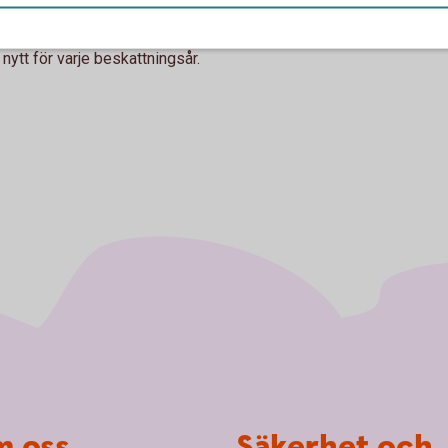
era skatt
uttag från Skogskonto är skattepliktigt.
ytt för varje beskattningsår.
 oss
Säkerhet och