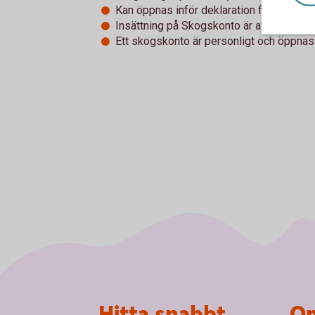
Kan öppnas inför deklaration för att hant
Insättning på Skogskonto är avdragsgill, 
Ett skogskonto är personligt och öppnas n
Sidfot
Hitta snabbt
Om