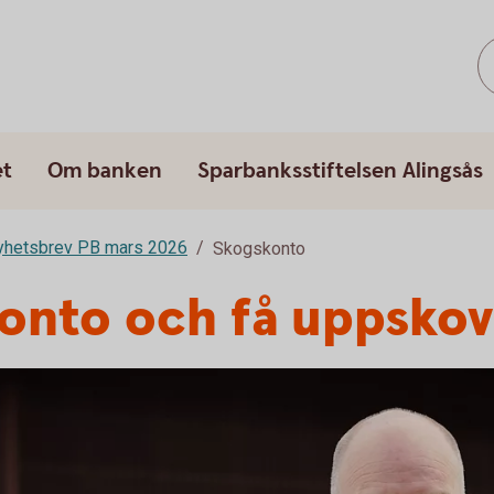
et
Om banken
Sparbanksstiftelsen Alingsås
yhetsbrev PB mars 2026
Skogskonto
onto och få uppskov