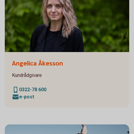
Sparbanken Alingsås
Angelica Åkesson
Kundrådgivare
0322-78 600
e-post