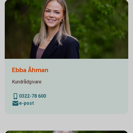
Sparbanken Alingsås, Personalporträtt
Ebba Åhman
Kundrådgivare
0322-78 600
e-post