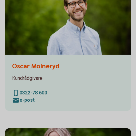
Sparbanken Alingsås Lerum Vårgårda Herrljunga
Oscar Molneryd
Kundrådgivare
0322-78 600
e-post