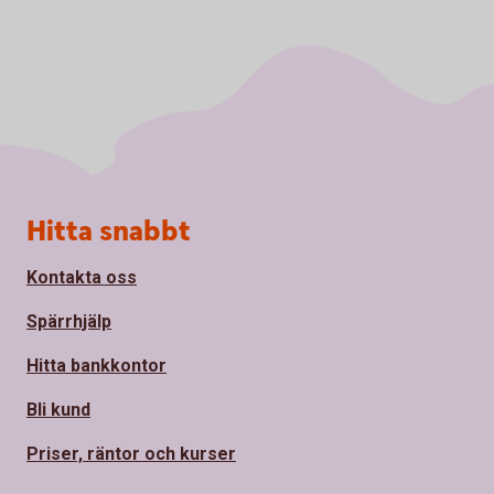
Sidfot
Hitta snabbt
Kontakta oss
Spärrhjälp
Hitta bankkontor
Bli kund
Priser, räntor och kurser