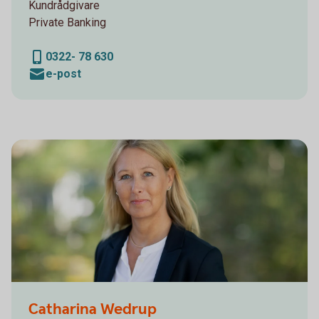
Kundrådgivare
Private Banking
0322- 78 630
e-post
Sparbanken Alingsås, Herrljunga, Vårgårda, Lerum,
Catharina Wedrup
Personalporträtt, Personalfotograf, Fotograf Emilia