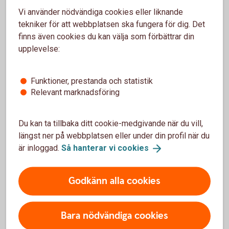
Vi använder nödvändiga cookies eller liknande
tekniker för att webbplatsen ska fungera för dig. Det
finns även cookies du kan välja som förbättrar din
upplevelse:
Funktioner, prestanda och statistik
Relevant marknadsföring
Du kan ta tillbaka ditt cookie-medgivande när du vill,
längst ner på webbplatsen eller under din profil när du
Private Banking
är inloggad.
Så hanterar vi
cookies
Herrljunga, Lerum, Sollebrunn, Vårgårda, Alingsås.
Underbara platser på jorden och även ställen där
Godkänn alla cookies
många företag grundats, vuxit och blivit
framgångsrika. Framgång som skapat
förmögenheter som kan skapa ytterligare tillväxt och
Bara nödvändiga cookies
välstånd. Därför finns ett helt team av experter på