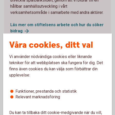
utveckla sparbanksidén, genom att vi bidrar till en
hållbar samhällsutveckling i vårt
verksamhetsområde i samarbete med andra aktörer.
Läs mer om stiftelsens arbete och hur du söker
bidrag
Våra cookies, ditt val
Sponsring
Vi använder nödvändiga cookies eller liknande
För oss är alla föreningar inom idrott och inte minst
tekniker för att webbplatsen ska fungera för dig. Det
kultur, viktiga krafter som skapar sammanhållning
finns även cookies du kan välja som förbättrar din
och trygga barn och ungdomar här i vår
upplevelse:
gemensamma närhet. Det viktiga arbete de lägger
ner gör att det går bra för vårt samhälle.
Funktioner, prestanda och statistik
Relevant marknadsföring
Läs mer om
sponsring
Du kan ta tillbaka ditt cookie-medgivande när du vill,