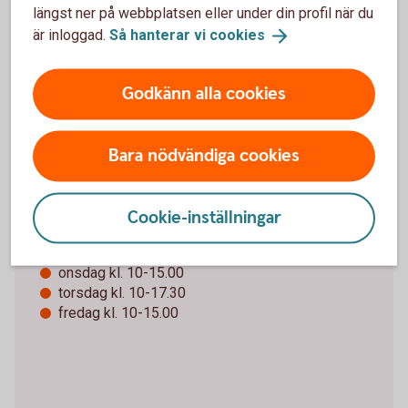
längst ner på webbplatsen eller under din profil när du
Sätta in och ta ut kontanter
är inloggad.
Så hanterar vi
cookies
I automaten utanför bankkontoret kan du ta ut och
sätta in svenska sedlar.
Godkänn alla cookies
Läs mer hos
Bankomat
Bara nödvändiga cookies
Öppettider
Cookie-inställningar
måndag kl. 10-17.30
tisdag kl. 10-15.00
onsdag kl. 10-15.00
torsdag kl. 10-17.30
fredag kl. 10-15.00