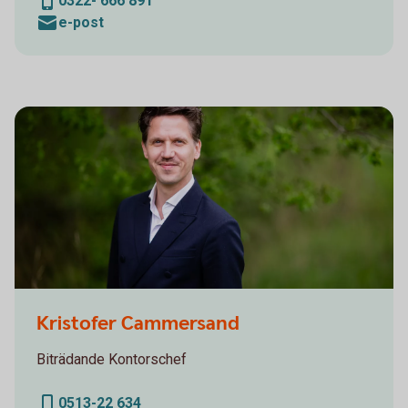
0322- 666 891
e-post
Sparbanken Alingsås, Personalporträtt
Kristofer Cammersand
Biträdande Kontorschef
0513-22 634