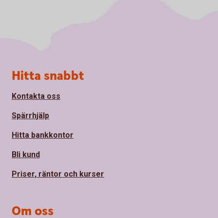
Sidfot
Hitta snabbt
Kontakta oss
Spärrhjälp
Hitta bankkontor
Bli kund
Priser, räntor och kurser
Om oss