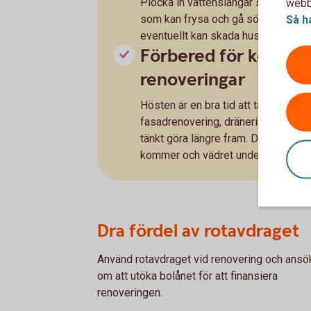
Plocka in vattenslangar så att de int
webbp
som kan frysa och gå sönder. Ta bo
Så h
eventuellt kan skada huset. Skydda
Förbered för komma
renoveringar
Hösten är en bra tid att ta in offerte
fasadrenovering, dränering, takre
tänkt göra längre fram. Då ligger du 
kommer och vädret underlättar att j
Dra fördel av rotavdraget
Använd rotavdraget vid renovering och ansö
om att utöka bolånet för att finansiera
renoveringen.