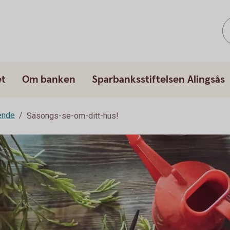
et
Om banken
Sparbanksstiftelsen Alingsås
ende
Säsongs-se-om-ditt-hus!