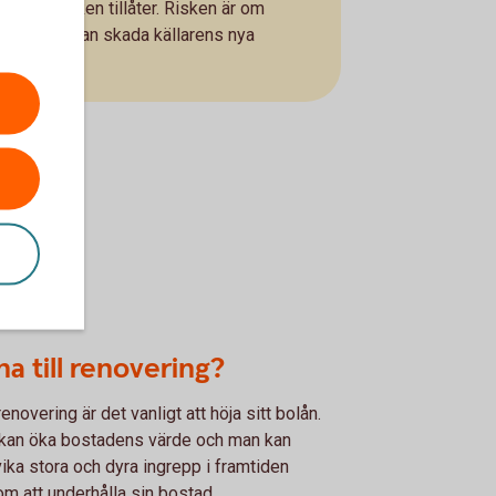
m väderleken tillåter. Risken är om
ryser och kan skada källarens nya
nad.
na till renovering?
renovering är det vanligt att höja sitt bolån.
kan öka bostadens värde och man kan
ika stora och dyra ingrepp i framtiden
m att underhålla sin bostad.