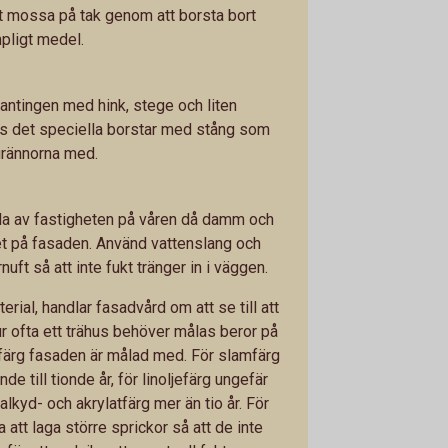
rt mossa på tak genom att borsta bort
pligt medel.
antingen med hink, stege och liten
nns det speciella borstar med stång som
grännorna med.
pola av fastigheten på våren då damm och
et på fasaden. Använd vattenslang och
uft så att inte fukt tränger in i väggen.
ial, handlar fasadvård om att se till att
Hur ofta ett trähus behöver målas beror på
 färg fasaden är målad med. För slamfärg
nde till tionde år, för linoljefärg ungefär
 alkyd- och akrylatfärg mer än tio år. För
 att laga större sprickor så att de inte