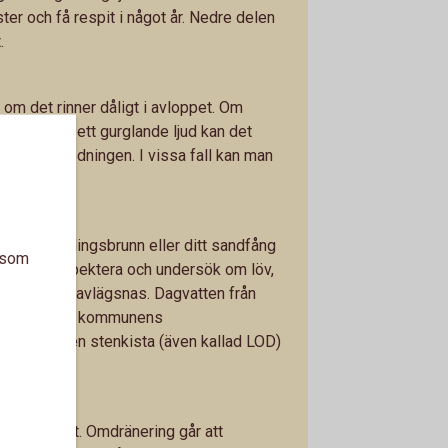
ter och få respit i något år. Nedre delen
.
s om det rinner dåligt i avloppet. Om
h det hörs ett gurglande ljud kan det
la avloppsledningen. I vissa fall kan man
firma.
nnar
in uppsamlingsbrunn eller ditt sandfång
a som
vatten. Inspektera och undersök om löv,
ts behöver avlägsnas. Dagvatten från
ner ofta till kommunens
r till en egen stenkista (även kallad LOD)
jälen släppt. Omdränering går att