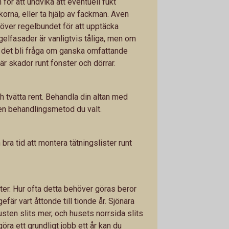
för att undvika att eventuell fukt
orna, eller ta hjälp av fackman. Även
över regelbundet för att upptäcka
gelfasader är vanligtvis tåliga, men om
 det bli fråga om ganska omfattande
är skador runt fönster och dörrar.
h tvätta rent. Behandla din altan med
 den behandlingsmetod du valt.
ra tid att montera tätningslister runt
er. Hur ofta detta behöver göras beror
efär vart åttonde till tionde år. Sjönära
sten slits mer, och husets norrsida slits
göra ett grundligt jobb ett år kan du