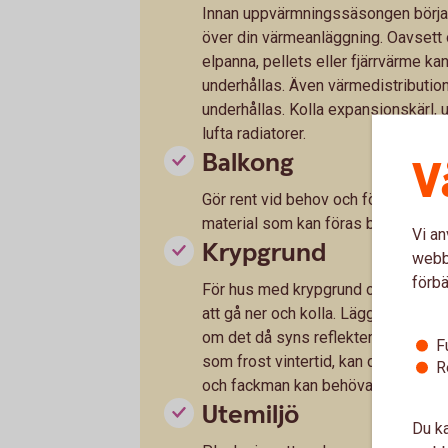
Innan uppvärmningssäsongen börjar 
över din värmeanläggning. Oavsett
elpanna, pellets eller fjärrvärme k
underhållas. Även värmedistributi
underhållas. Kolla expansionskärl,
lufta radiatorer.
Balkong
V
Gör rent vid behov och förankra eve
material som kan föras bort med vi
Vi an
Krypgrund
webbp
förbä
För hus med krypgrund och uteluftsv
att gå ner och kolla. Lägg en ficklam
om det då syns reflekterande glim
F
som frost vintertid, kan det vara te
R
och fackman kan behöva rådfrågas.
Utemiljö
Du ka