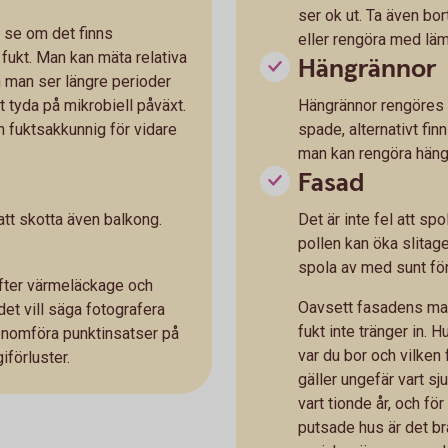
ser ok ut. Ta även bo
h se om det finns
eller rengöra med läm
å fukt. Man kan mäta relativa
Hängrännor
m man ser längre perioder
tyda på mikrobiell påväxt.
Hängrännor rengöres 
en fuktsakkunnig för vidare
spade, alternativt fi
man kan rengöra hän
Fasad
 att skotta även balkong.
Det är inte fel att s
pollen kan öka slitag
spola av med sunt förn
 efter värmeläckage och
Oavsett fasadens mater
et vill säga fotografera
fukt inte tränger in. 
enomföra punktinsatser på
var du bor och vilken
iförluster.
gäller ungefär vart sju
vart tionde år, och för
putsade hus är det bra