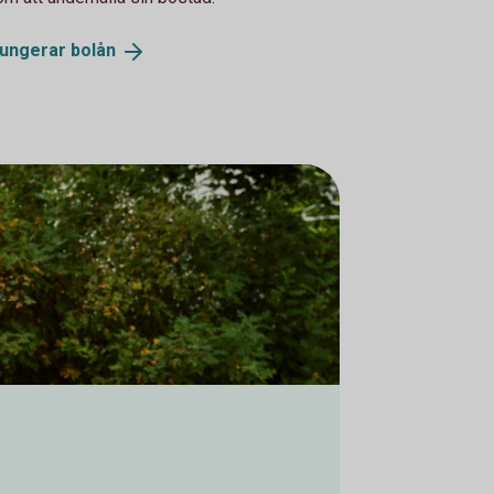
fungerar
bolån