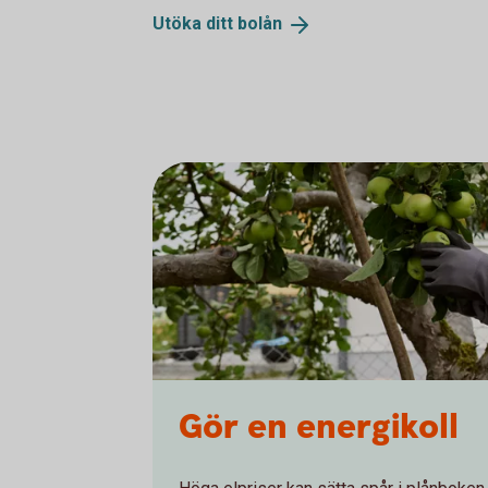
Utöka ditt
bolån
Gör en energikoll