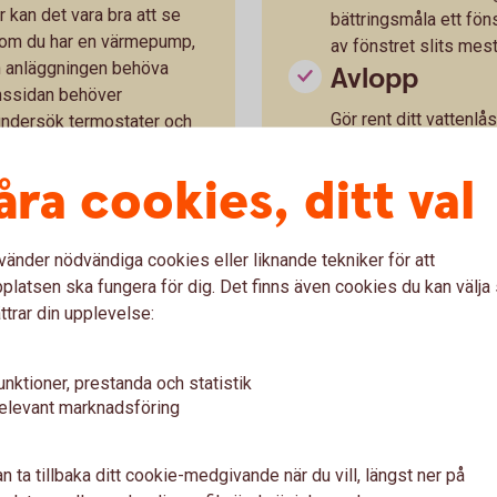
kan det vara bra att se
bättringsmåla ett föns
 om du har en värmepump,
av fönstret slits mest
an anläggningen behöva
Avlopp
onssidan behöver
Gör rent ditt vattenlå
 undersök termostater och
problemet kvarstår oc
vara lämpligt att spo
åra cookies, ditt val
behöva anlita en spol
ntuella möbler eller annat
Utomhusbru
nden.
vänder nödvändiga cookies eller liknande tekniker för att
Undersök var du har d
latsen ska fungera för dig. Det finns även cookies du kan välj
för dränering och dag
ttrar din upplevelse:
entilation kan det vara bra
sand eller annan smu
pa så att släpljus bildas,
uppsamlingsbrunn rin
rande skimmer, ungefär
dagvattenledning elle
unktioner, prestanda och statistik
cken på mikrobiell påväxt
på tomten.
elevant marknadsföring
Dränering
n ta tillbaka ditt cookie-medgivande när du vill, längst ner på
Kan påbörjas så fort t