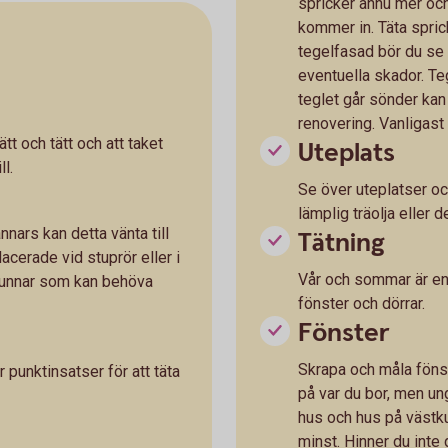
spricker ännu mer och 
kommer in. Täta sprick
tegelfasad bör du se 
eventuella skador. Te
teglet går sönder kan
renovering. Vanligast 
ätt och tätt och att taket
Uteplats
ll.
Se över uteplatser oc
lämplig träolja eller
nars kan detta vänta till
Tätning
lacerade vid stuprör eller i
Vår och sommar är en b
brunnar som kan behöva
fönster och dörrar.
Fönster
Skrapa och måla fönst
r punktinsatser för att täta
på var du bor, men ung
hus och hus på västku
minst. Hinner du inte 