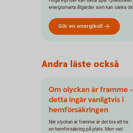
Höga elpriser kan sätta spår i plånboken.
energismarta åtgärder som kan sänka din
Gör en
energikoll
Andra läste också
Om olyckan är framme -
detta ingår vanligtvis i
hemförsäkringen
När olyckan är framme är det bra att ha
en hemförsäkring på plats. Men vad