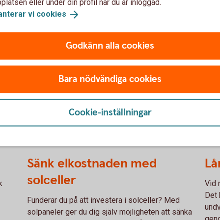
e är kopplade till vatten
latsen eller under din profil när du är inloggad.
genomföra året runt o
rt växtlighet på hus som
anterar vi
cookies
återfyllnadsmassor f
 trädgårdsplantor.
fuktskydd vid återfyll
nde
Godkänn alla cookies
r för till exempel
Bara nödvändiga cookies
novering med mera som du
tidigt i pipen när våren
obbet utförs.
Cookie-inställningar
Sänk elkostnaden med
Lå
solceller
k
Vid 
Det 
Funderar du på att investera i solceller? Med
undv
solpaneler ger du dig själv möjligheten att sänka
geno