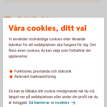
Villkor för köpförsäkringarna
Våra cookies, ditt val
Drulleförsäkring - gäller 90 dagar från inköpsdatumet
Förlängd garanti - 1 års förlängd garanti, max 3 år från
inköpsdatumet
Vi använder nödvändiga cookies eller liknande
Prisgaranti - gäller 90 dagar från inköpsdatumet
tekniker för att webbplatsen ska fungera för dig. Det
finns även cookies du kan välja som förbättrar din
upplevelse:
Försäkringsvillkor betal- och kreditkort Mastercard
(trygghansa.se)
Funktioner, prestanda och statistik
Relevant marknadsföring
Du kan ta tillbaka ditt cookie-medgivande när du vill,
längst ner på webbplatsen eller under din profil när du
Mastercard Guld
är inloggad.
Så hanterar vi cookies