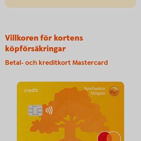
Villkoren för kortens
köpförsäkringar
Betal- och kreditkort Mastercard