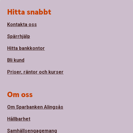
Sidfot
Hitta snabbt
Kontakta oss
Spärrhjälp
Hitta bankkontor
Bli kund
Priser, räntor och kurser
Om oss
Om Sparbanken Alingsås
Hållbarhet
Samhällsengagemang