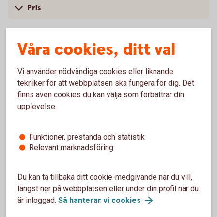
Pris
Våra cookies, ditt val
Fler tjänster
Vi använder nödvändiga cookies eller liknande
tekniker för att webbplatsen ska fungera för dig. Det
Vi erbjuder även skräddarsydda lösningar och ännu
finns även cookies du kan välja som förbättrar din
fler tjänster beroende på vad du och ditt företag
upplevelse:
behöver. Med rätt konton, kort och smidiga sätt att
betala och ta betalt kan du fokusera på att driva
Funktioner, prestanda och statistik
ditt företag.
Relevant marknadsföring
Du kan ta tillbaka ditt cookie-medgivande när du vill,
längst ner på webbplatsen eller under din profil när du
är inloggad.
Så hanterar vi
cookies
Ta betalt av dina kunder