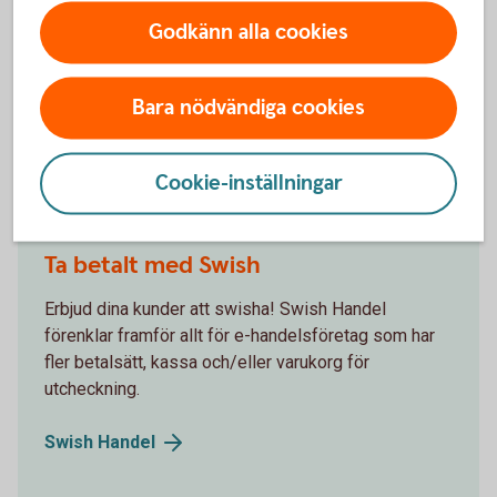
Godkänn alla cookies
Med Swedbank Pays plattform för butik och e-
handel får du allt du behöver för att på ett smidigt
sätt kunna ta betalt av dina kunder – var de än
Bara nödvändiga cookies
befinner sig.
Ta betalt i butik och
online
Cookie-inställningar
Ta betalt med Swish
Erbjud dina kunder att swisha! Swish Handel
förenklar framför allt för e-handelsföretag som har
fler betalsätt, kassa och/eller varukorg för
utcheckning.
Swish
Handel