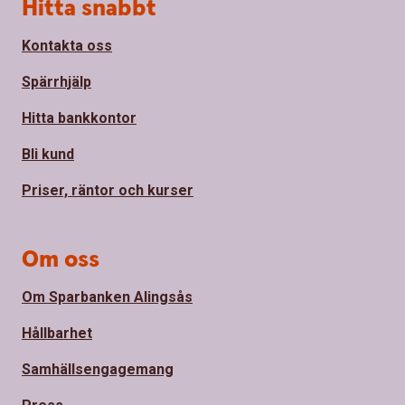
Sidfot
Hitta snabbt
Kontakta oss
Spärrhjälp
Hitta bankkontor
Bli kund
Priser, räntor och kurser
Om oss
Om Sparbanken Alingsås
Hållbarhet
Samhällsengagemang