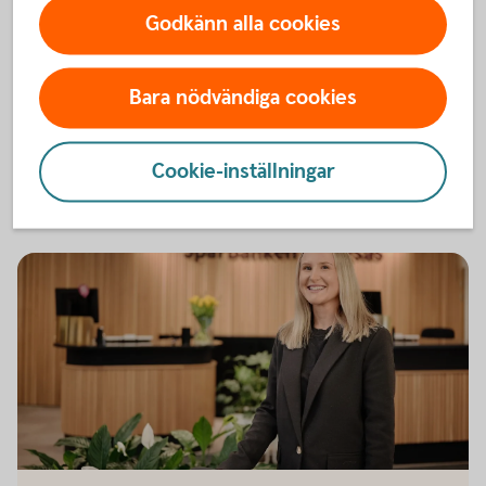
automatiskt när du registrerar dig.
Godkänn alla cookies
Tjänsten – snabb, enkel, oberoende och
kostnadsfri.
Gör en pensionsprognos – se vad du förväntas
Bara nödvändiga cookies
få i pension.
Kolla in pensionen på
minPension.se
Cookie-inställningar