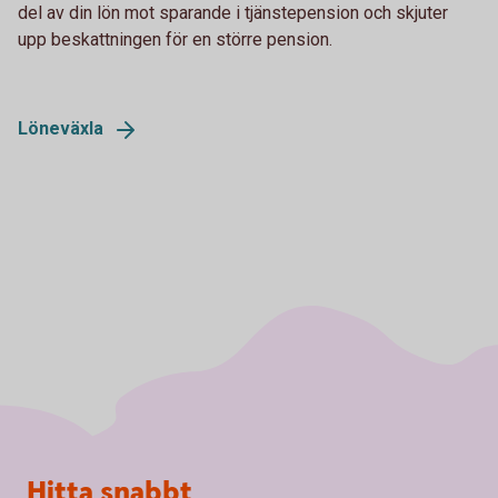
del av din lön mot sparande i tjänstepension och skjuter
upp beskattningen för en större pension.
Löneväxla
Sidfot
Hitta snabbt