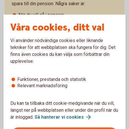
spara till din pension. Några saker är:
När du vill gå i pension
Hur mycket du tjänar idag
Våra cookies, ditt val
Om du jobbar heltid eller deltid
Om du har tjänstepension eller inte
Hur mycket du vill ha ut i månaden som pensionär
Vi använder nödvändiga cookies eller liknande
tekniker för att webbplatsen ska fungera för dig. Det
finns även cookies du kan välja som förbättrar din
upplevelse:
Funktioner, prestanda och statistik
Relevant marknadsföring
Överblick på minPension.se
Du kan ta tillbaka ditt cookie-medgivande när du vill,
På minPension.se, som tagits fram av staten och
längst ner på webbplatsen eller under din profil när du
pensionsbolagen, får du koll på pensionen:
är inloggad.
Så hanterar vi
cookies
Uppgifter om dina pensioner - inhämtas