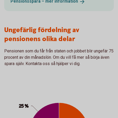
Pensionsspara – mer
information
Ungefärlig fördelning av
pensionens olika delar
Pensionen som du får från staten och jobbet blir ungefär 75
procent av din månadslön. Om du vill få mer så börja även
spara själv. Kontakta oss så hjälper vi dig.
Chart
Pie chart with 3 slices.
25 %
25 %