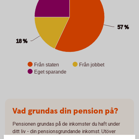
57 %
57 %
18 %
18 %
Från staten
Från jobbet
Eget sparande
End of interactive chart.
Vad grundas din pension på?
Pensionen grundas på de inkomster du haft under
ditt liv - din pensionsgrundande inkomst. Utöver
inkomst från jobb kan den även bestå av