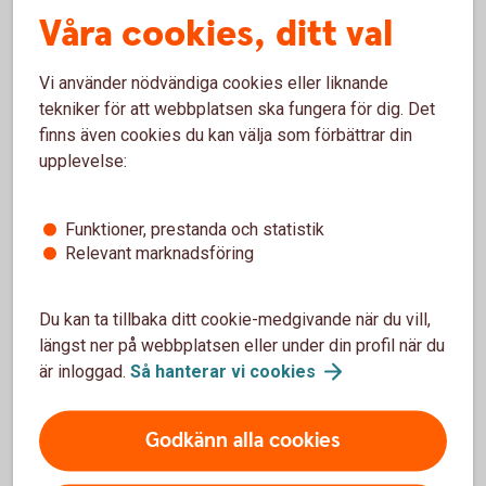
Våra cookies, ditt val
föräldrapenning, arbetslöshetsersättning och sjuk-
eller aktivitetsersättning. Läs mer på
Pensionsmyndighetens webbplats.
Vi använder nödvändiga cookies eller liknande
tekniker för att webbplatsen ska fungera för dig. Det
Pensionsunderlaget och pensionsgrundande
finns även cookies du kan välja som förbättrar din
inkomst
(pensionsmyndigheten.se)
upplevelse:
Funktioner, prestanda och statistik
Relevant marknadsföring
Du kan ta tillbaka ditt cookie-medgivande när du vill,
längst ner på webbplatsen eller under din profil när du
är inloggad.
Så hanterar vi
cookies
Godkänn alla cookies