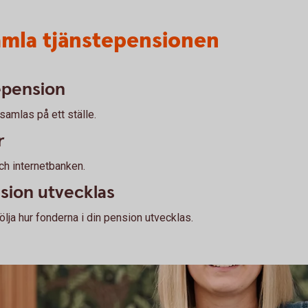
amla tjänstepensionen
tepension
samlas på ett ställe.
r
ch internetbanken.
nsion utvecklas
lja hur fonderna i din pension utvecklas.