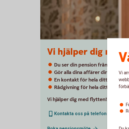
Vi hjälper dig med 
V
Du ser din pension från flera arb
Gör alla dina affärer direkt i in
Vi an
En kontakt för hela ditt pension
webbp
förbä
Rådgivning för hela ditt placerad
Vi hjälper dig med flytten!
F
R
Kontakta oss på telefon 0322- 78 
Du ka
Boka
pensionsmöte