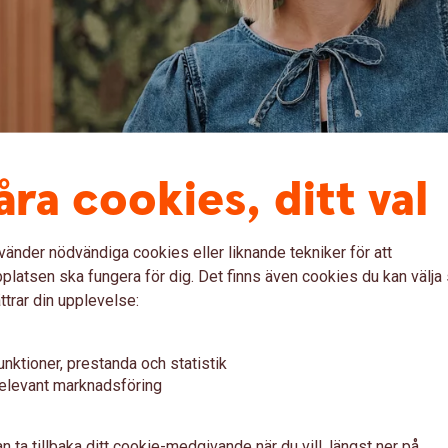
flytten!
åra cookies, ditt val
etsgivare.
ternetbanken.
vänder nödvändiga cookies eller liknande tekniker för att
ssparande.
latsen ska fungera för dig. Det finns även cookies du kan välj
ttrar din upplevelse:
e kapital.
unktioner, prestanda och statistik
elevant marknadsföring
600
n ta tillbaka ditt cookie-medgivande när du vill, längst ner på