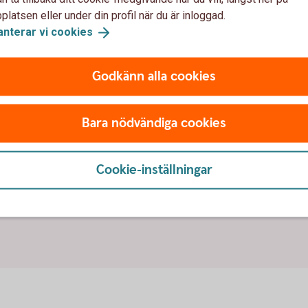
latsen eller under din profil när du är inloggad.
anterar vi
cookies
Godkänn alla cookies
flytten!
Bara nödvändiga cookies
vare.
anken.
ande.
Cookie-inställningar
ital.