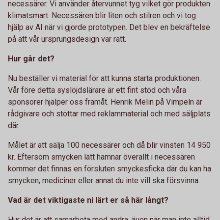
necessärer. Vi använder återvunnet tyg vilket gör produkten
klimatsmart. Necessären blir liten och stilren och vi tog
hjälp av AI när vi gjorde prototypen. Det blev en bekräftelse
på att vår ursprungsdesign var rätt.
Hur går det?
Nu beställer vi material för att kunna starta produktionen.
Vår före detta syslöjdslärare är ett fint stöd och våra
sponsorer hjälper oss framåt. Henrik Melin på Vimpeln är
rådgivare och stöttar med reklammaterial och med säljplats
där.
Målet är att sälja 100 necessärer och då blir vinsten 14 950
kr. Eftersom smycken lätt hamnar överallt i necessären
kommer det finnas en försluten smyckesficka där du kan ha
smycken, mediciner eller annat du inte vill ska försvinna.
Vad är det viktigaste ni lärt er så här långt?
Hur det är att samarbeta med andra, även när man inte alltid