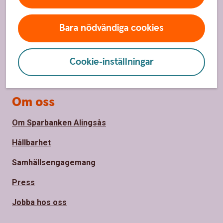
Spärrhjälp
Hitta bankkontor
Bara nödvändiga cookies
Bli kund
Cookie-inställningar
Priser, räntor och kurser
Om oss
Om Sparbanken Alingsås
Hållbarhet
Samhällsengagemang
Press
Jobba hos oss