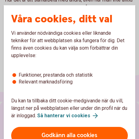
är överens. Det blir lite mer verkligt så här och vi ser hur
mycket arbete som krävs för att nå ända fram.
Våra cookies, ditt val
Vi använder nödvändiga cookies eller liknande
tekniker för att webbplatsen ska fungera för dig. Det
finns även cookies du kan välja som förbättrar din
upplevelse:
Funktioner, prestanda och statistik
Relevant marknadsföring
Du kan ta tillbaka ditt cookie-medgivande när du vill,
längst ner på webbplatsen eller under din profil när du
Sidfot
Hitta snabbt
är inloggad.
Så hanterar vi cookies
Kontakta oss
Godkänn alla cookies