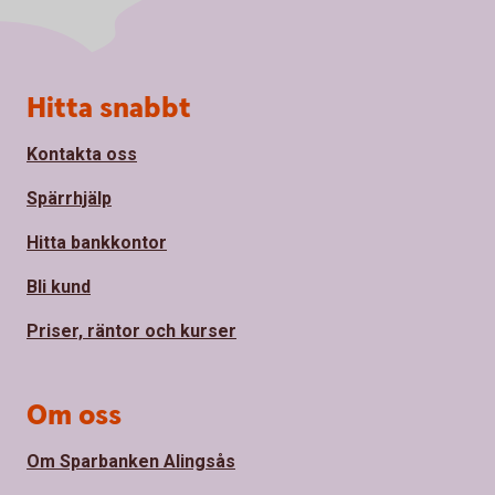
Sidfot
Hitta snabbt
Kontakta oss
Spärrhjälp
Hitta bankkontor
Bli kund
Priser, räntor och kurser
Om oss
Om Sparbanken Alingsås