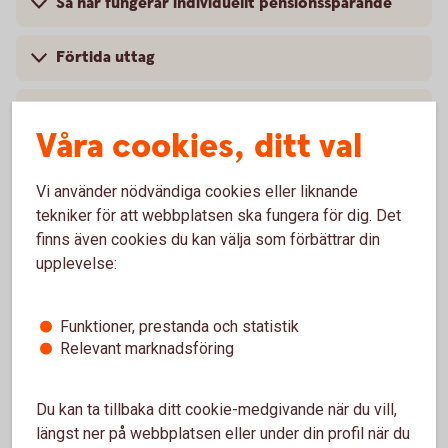
Så här fungerar individuellt pensionssparande
Förtida uttag
Pris
Våra cookies, ditt val
Villkor och mer information
Vi använder nödvändiga cookies eller liknande
tekniker för att webbplatsen ska fungera för dig. Det
finns även cookies du kan välja som förbättrar din
upplevelse:
Vanliga frågor och svar
Funktioner, prestanda och statistik
Hur sparar jag?
Relevant marknadsföring
När kan sparandet utbetalas?
Du kan ta tillbaka ditt cookie-medgivande när du vill,
längst ner på webbplatsen eller under din profil när du
Vad händer om jag avlider?