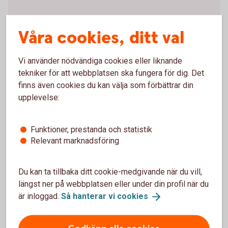
Läs mer om stiftelsens arbete och hur du söker
bidrag
Våra cookies, ditt val
Vi använder nödvändiga cookies eller liknande
Sponsring
tekniker för att webbplatsen ska fungera för dig. Det
finns även cookies du kan välja som förbättrar din
För oss är alla föreningar inom idrott och inte minst
upplevelse:
kultur, viktiga krafter som skapar sammanhållning
och trygga barn och ungdomar här i vår
Funktioner, prestanda och statistik
gemensamma närhet. Det viktiga arbete de lägger
Relevant marknadsföring
ner gör att det går bra för vårt samhälle.
Läs mer om
sponsring
Du kan ta tillbaka ditt cookie-medgivande när du vill,
längst ner på webbplatsen eller under din profil när du
är inloggad.
Så hanterar vi
cookies
Sätta in och ta ut kontanter