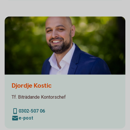
Sparbanken Alingsås, Lerum, Vårgårda, Herrljunga,
Djordje Kostic
Personalporträtt
Tf. Biträdande Kontorschef
0302-507 06
e-post