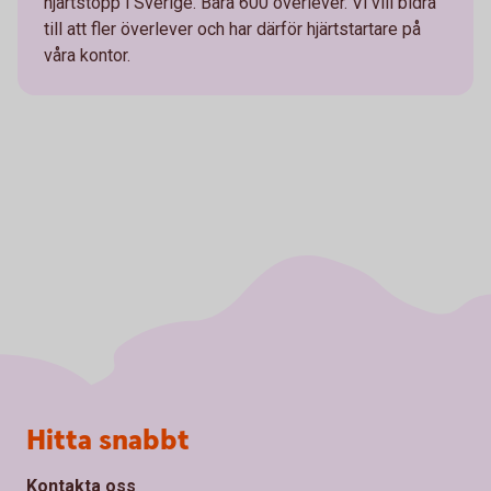
hjärtstopp i Sverige. Bara 600 överlever. Vi vill bidra
till att fler överlever och har därför hjärtstartare på
våra kontor.
Sidfot
Hitta snabbt
Kontakta oss