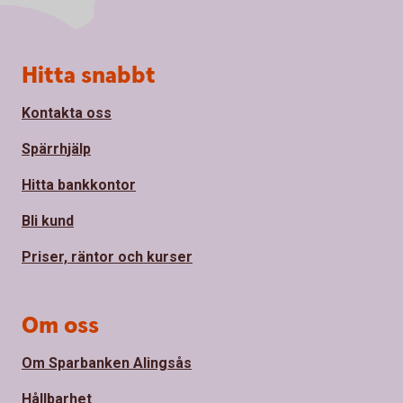
Sidfot
Hitta snabbt
Kontakta oss
Spärrhjälp
Hitta bankkontor
Bli kund
Priser, räntor och kurser
Om oss
Om Sparbanken Alingsås
Hållbarhet