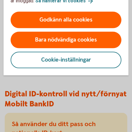
är inloggad.
Så hanterar vi
cookies
Se film om hur skaffa eller förnya Mobilt BankID
med
ID-handling
Godkänn alla cookies
Har du inget pass eller nationellt ID-
kort?
Bara nödvändiga cookies
Skaffa pass eller nationellt ID-kort
(polisen.se)
Cookie-inställningar
Digital ID-kontroll vid nytt/förnyat
Mobilt BankID
Så använder du ditt pass och