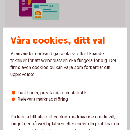
Våra cookies, ditt val
Vi använder digitala ID-
kontroller för att skydda dig
Vi använder nödvändiga cookies eller liknande
tekniker för att webbplatsen ska fungera för dig. Det
finns även cookies du kan välja som förbättrar din
Ibland kan vi behöva utöka våra kontroller för att
upplevelse:
skydda dig lite extra. Då behöver du använda ditt
svenska pass eller nationella ID-kort.
Det kan vara till exempel när du inte kan komma
Funktioner, prestanda och statistik
in på kontoret, när du aktiverar utökad användning
Relevant marknadsföring
av Mobilt BankID och för vissa
betalningsgodkännanden.
Allt du behöver är pass eller nationellt ID-kort
Du kan ta tillbaka ditt cookie-medgivande när du vill,
och din mobil. Det ökar din trygghet.
längst ner på webbplatsen eller under din profil när du