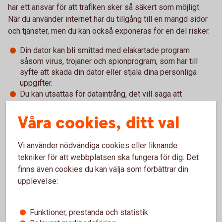
har ett ansvar för att trafiken sker så säkert som möjligt.
När du använder internet har du tillgång till en mängd sidor
och tjänster, men du kan också exponeras för en del risker.
Din dator kan bli smittad med elakartade program
såsom virus, trojaner och spionprogram, som har till
syfte att skada din dator eller stjäla dina personliga
uppgifter.
Du kan utsättas för dataintrång, det vill säga att
obehöriga tar sig in i din dator via internet, eller att du
hamnar på falska internetplatser. Se till att vidta de
Våra cookies, ditt val
åtgärder som behövs för att minska dessa risker.
Länkar och filer i e-post eller sms kan innehålla virus. Så
Vi använder nödvändiga cookies eller liknande
öppna inte öppna e-post eller bifogade filer som du är
tekniker för att webbplatsen ska fungera för dig. Det
osäker på. Vi, och andra banker, ber dig aldrig lämna ut
finns även cookies du kan välja som förbättrar din
vare sig kontouppgifter, koder eller att uppdatera eller
upplevelse:
ladda ner program via e-post.
Funktioner, prestanda och statistik