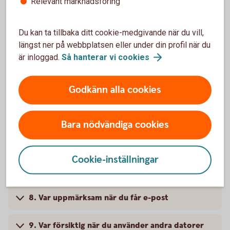
Relevant marknadsföring
1. Personlig kod och lösenord
2. Använd virusskydd och personlig brandvägg
Du kan ta tillbaka ditt cookie-medgivande när du vill,
längst ner på webbplatsen eller under din profil när du
är inloggad.
Så hanterar vi
cookies
3. Håll din dator uppdaterad
4. Byt lösenord på din router
Godkänn alla cookies
5. Kontrollera att uppkopplingen är krypterad
Bara nödvändiga cookies
6. Läs varningsmeddelanden
Cookie-inställningar
7. Logga ut när du är klar
8. Var uppmärksam när du får e-post
9. Var försiktig när du använder andra datorer