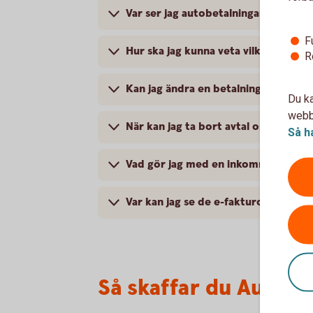
Var ser jag autobetalningar som är 
F
Hur ska jag kunna veta vilka e-faktu
R
Kan jag ändra en betalning som är 
Du ka
webbp
När kan jag ta bort avtal om autobet
Så h
Vad gör jag med en inkommen e-fak
Var kan jag se de e-fakturor som be
Så skaffar du Autobe