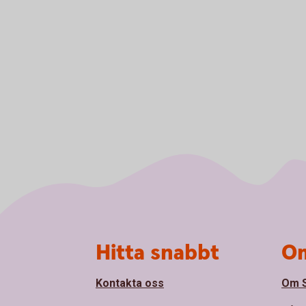
Sidfot
Hitta snabbt
Om
Kontakta oss
Om S