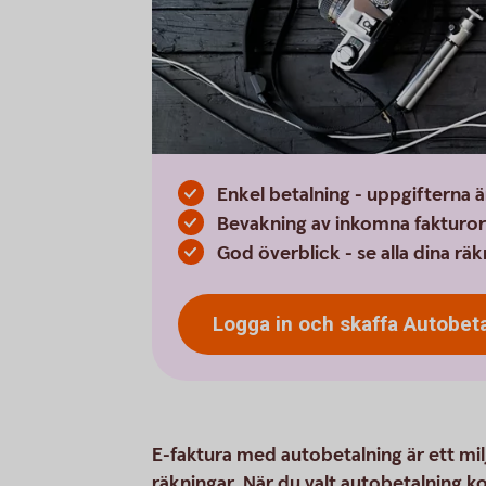
Enkel betalning - uppgifterna ä
Bevakning av inkomna fakturor -
God överblick - se alla dina rä
Logga in och skaffa
Autobeta
E-faktura med autobetalning är ett milj
räkningar. När du valt autobetalning 