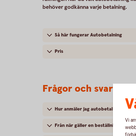
behöver godkänna varje betalning.
Så här fungerar Autobetalning
Pris
Frågor och svar
V
Hur anmäler jag autobetalning?
Vi an
Från när gäller en beställning av aut
webbp
förbä