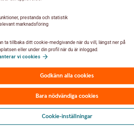
upplagda för betalning?
unktioner, prestanda och statistik
ror som jag ska betala själv och vilka som läggs upp automatis
elevant marknadsföring
upplagd med autobetalning?
n ta tillbaka ditt cookie-medgivande när du vill, längst ner på
latsen eller under din profil när du är inloggad.
alning?
anterar vi
cookies
tura med autobetalning som har noll-belopp?
Godkänn alla cookies
talas med autobetalning?
Bara nödvändiga cookies
Cookie-inställningar
talning