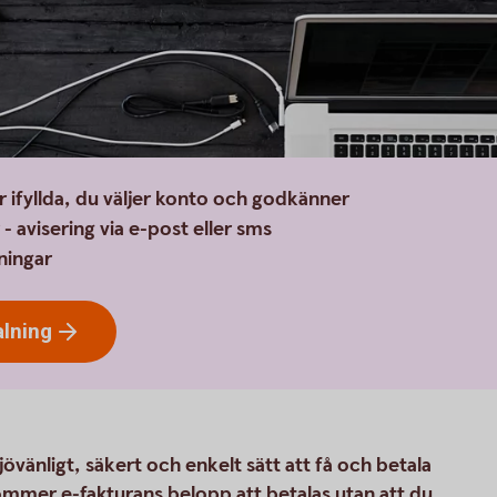
r ifyllda, du väljer konto och godkänner
 avisering via e-post eller sms
kningar
lning
övänligt, säkert och enkelt sätt att få och betala
kommer e-fakturans belopp att betalas utan att du