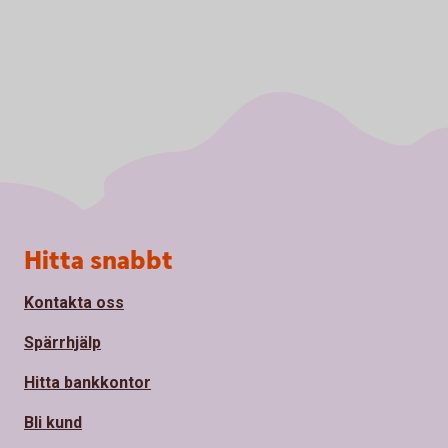
Sidfot
Hitta snabbt
Kontakta oss
Spärrhjälp
Hitta bankkontor
Bli kund