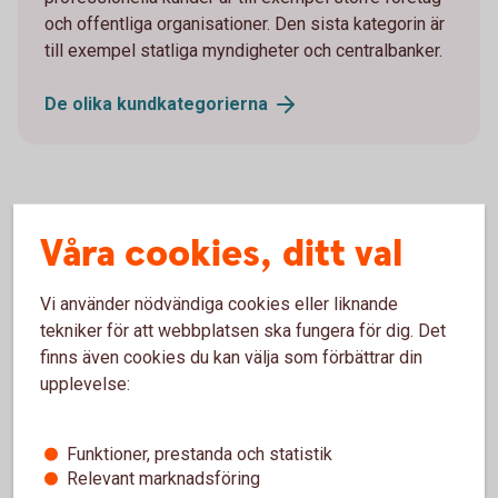
och offentliga organisationer. Den sista kategorin är
till exempel statliga myndigheter och centralbanker.
De olika
kundkategorierna
Våra cookies, ditt val
Frågor och svar om
passandebedömning
Vi använder nödvändiga cookies eller liknande
tekniker för att webbplatsen ska fungera för dig. Det
Varför kallar banken mig icke-professionell? Är
finns även cookies du kan välja som förbättrar din
inte det att nedvärdera mig?
upplevelse:
Vad är en icke-professionell kund?
Funktioner, prestanda och statistik
Relevant marknadsföring
Vad är en professionell kund?