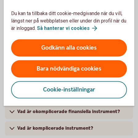
Du kan ta tillbaka ditt cookie-medgivande när du vill,
Vad är en jämbördig motpart?
längst ner på webbplatsen eller under din profil när du
är inloggad.
Så hanterar vi
cookies
Vad är passandebedömning?
Godkänn alla cookies
Hur går en passandebedömning till?
Om jag inte vill passandebedömas?
Bara nödvändiga cookies
Finns det någon ångermöjlighet på
internetbanken om jag inte vill vara
Cookie-inställningar
passandebedömd?
Vad är okomplicerade finansiella instrument?
Vad är komplicerade instrument?