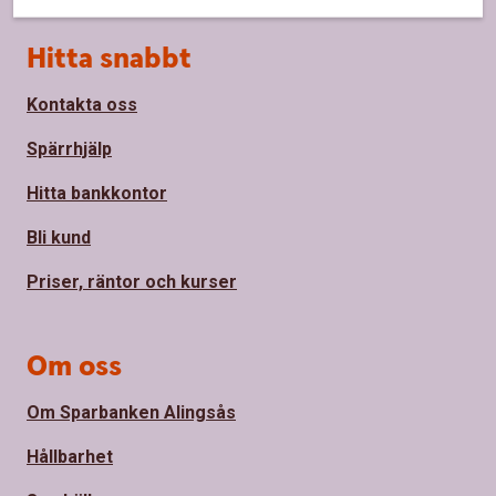
Sidfot
Hitta snabbt
Kontakta oss
Spärrhjälp
Hitta bankkontor
Bli kund
Priser, räntor och kurser
Om oss
Om Sparbanken Alingsås
Hållbarhet