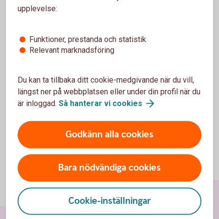
I appen och internetbanken kan du aktivera notiser
upplevelse:
och få information relaterad till
valutaväxlingsavgiften när du har gjort en
korttransaktion i en annan EES-valuta.
Funktioner, prestanda och statistik
Relevant marknadsföring
Ta reda på avgift efter köp i annan
EES-valuta
Du kan ta tillbaka ditt cookie-medgivande när du vill,
längst ner på webbplatsen eller under din profil när du
är inloggad.
Så hanterar vi
cookies
Godkänn alla cookies
Bara nödvändiga cookies
Cookie-inställningar