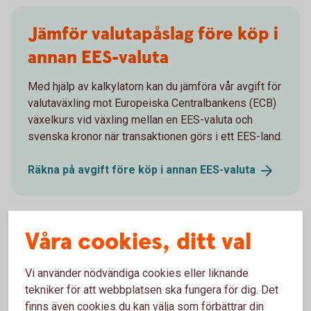
Jämför valutapåslag före köp i
annan EES-valuta
Med hjälp av kalkylatorn kan du jämföra vår avgift för
valutaväxling mot Europeiska Centralbankens (ECB)
växelkurs vid växling mellan en EES-valuta och
svenska kronor när transaktionen görs i ett EES-land.
Räkna på avgift före köp i annan
EES-valuta
Våra cookies, ditt val
Ta reda på växlingsavgift efter
Vi använder nödvändiga cookies eller liknande
köp i annan EES-valuta
tekniker för att webbplatsen ska fungera för dig. Det
finns även cookies du kan välja som förbättrar din