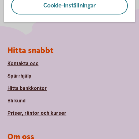
Cookie-inställningar
Sidfot
Hitta snabbt
Kontakta oss
Spärrhjälp
Hitta bankkontor
Bli kund
Priser, räntor och kurser
Om oss