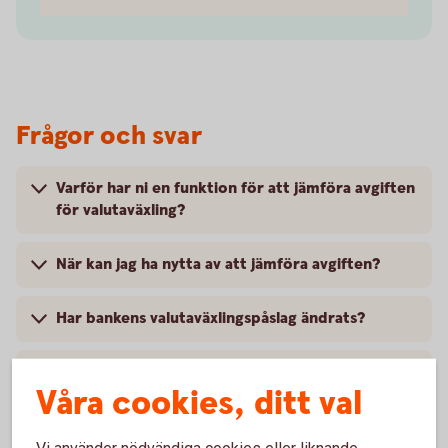
Frågor och svar
Varför har ni en funktion för att jämföra avgiften
för valutaväxling?
När kan jag ha nytta av att jämföra avgiften?
Har bankens valutaväxlingspåslag ändrats?
Var kan jag se den faktiska valutaväxlingskursen
Våra cookies, ditt val
som jag fick på ett köp?
Vi använder nödvändiga cookies eller liknande