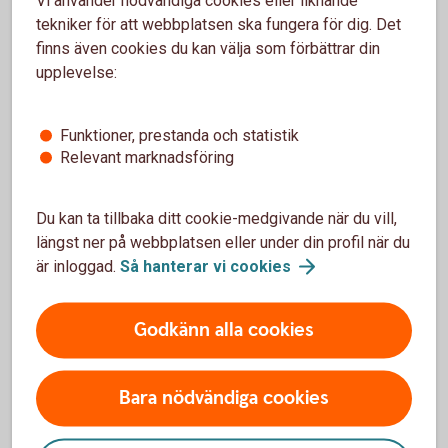
Kan jag kontrollera avgiften för en valutaväxling
på ett framtida kortköp?
tekniker för att webbplatsen ska fungera för dig. Det
finns även cookies du kan välja som förbättrar din
upplevelse:
Kan jag kontrollera avgiften för ett kortköp som
gjorts tidigare?
Funktioner, prestanda och statistik
Ingår alla avgifter i kostnaden för en
Relevant marknadsföring
transaktion?
Du kan ta tillbaka ditt cookie-medgivande när du vill,
Kan avgiften skilja sig från när jag räknar ut i
längst ner på webbplatsen eller under din profil när du
kalkylatorn tills att transaktionen debiteras mitt
är inloggad.
Så hanterar vi
cookies
konto?
Godkänn alla cookies
Bara nödvändiga cookies