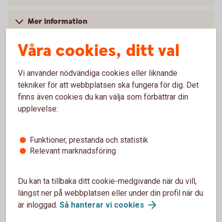
Mer information
Våra cookies, ditt val
Vi använder nödvändiga cookies eller liknande
Vanliga frågor och svar
tekniker för att webbplatsen ska fungera för dig. Det
finns även cookies du kan välja som förbättrar din
upplevelse:
Varför ska man använda importremburs?
Kan man ansöka om en importremburs via mejl?
Funktioner, prestanda och statistik
Relevant marknadsföring
Hur vet man att det är de varor som är beställda
som kommer?
Du kan ta tillbaka ditt cookie-medgivande när du vill,
längst ner på webbplatsen eller under din profil när du
är inloggad.
Så hanterar vi
cookies