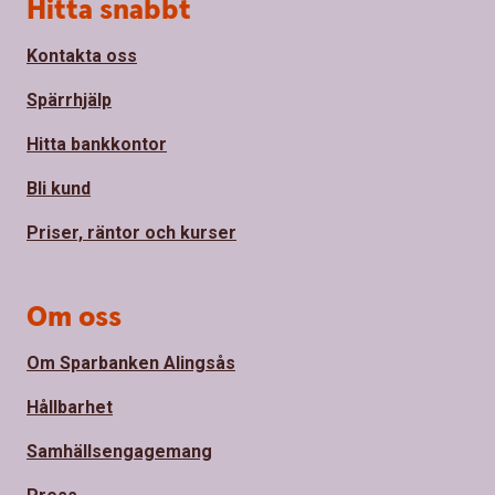
Sidfot
Hitta snabbt
Kontakta oss
Spärrhjälp
Hitta bankkontor
Bli kund
Priser, räntor och kurser
Om oss
Om Sparbanken Alingsås
Hållbarhet
Samhällsengagemang