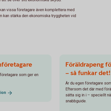
n kan vissa företagare även komplettera med
som kan stärka den ekonomiska tryggheten vid
nföretagare
Föräldrapeng fö
– så funkar det!
nföretagare som ger en
Är du egen företagare som s
Eftersom det där med förä
sion
sätta sig in i – speciellt n
snabbguide.