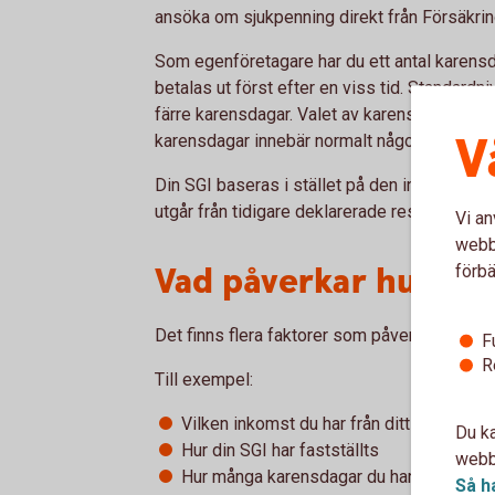
ansöka om sjukpenning direkt från Försäkri
Som egenföretagare har du ett antal karensdag
betalas ut först efter en viss tid. Standardni
färre karensdagar. Valet av karens påverkar 
V
karensdagar innebär normalt något lägre avgi
Din SGI baseras i stället på den inkomst du 
utgår från tidigare deklarerade resultat.
Vi an
webbp
Vad påverkar hur myc
förbä
Det finns flera faktorer som påverkar vilken
F
R
Till exempel:
Vilken inkomst du har från ditt arbete
Du ka
Hur din SGI har fastställts
webbp
Hur många karensdagar du har valt (för en
Så h