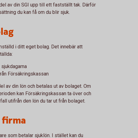
 av din SGI upp till ett fastställt tak. Därför
ättning du kan få om du blir sjuk.
lag
ställd i ditt eget bolag. Det innebär att
ällda:
a sjukdagarna
från Försäkringskassan
l av din lön och betalas ut av bolaget. Om
 perioden kan Försäkringskassan ta över och
all utifrån den lön du tar ut från bolaget.
 firma
are som betalar sjuklön. I stället kan du