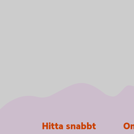
Sidfot
Hitta snabbt
Om