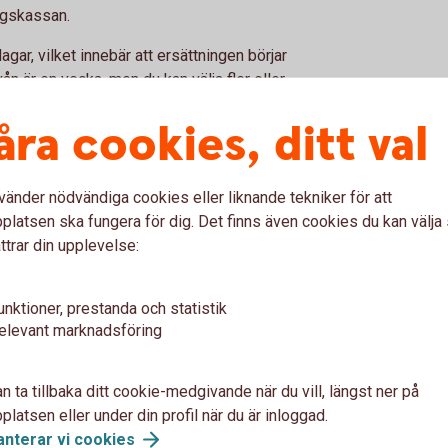
ngskassan.
ar, vilket innebär att ersättningen börjar
vån är en vecka, men du kan välja fler eller
också nivån på dina egenavgifter. Fler
åra cookies, ditt val
fter.
förväntas få från verksamheten, vilket ofta
vänder nödvändiga cookies eller liknande tekniker för att
latsen ska fungera för dig. Det finns även cookies du kan välj
ket ersättning du kan få?
ttrar din upplevelse:
 sjukpenning du kan få som företagare.
unktioner, prestanda och statistik
elevant marknadsföring
n ta tillbaka ditt cookie-medgivande när du vill, längst ner på
latsen eller under din profil när du är inloggad.
skild firma)
anterar vi
cookies