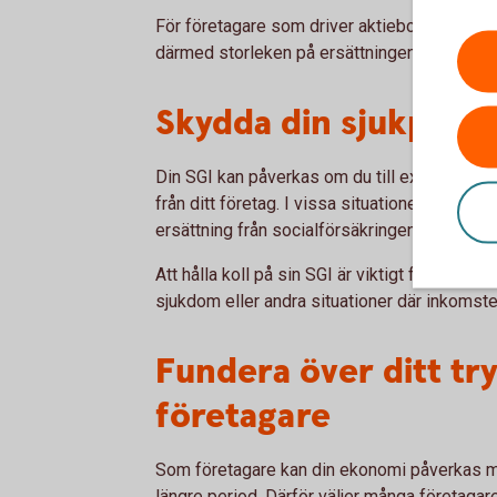
För företagare som driver aktiebolag kan oc
därmed storleken på ersättningen.
Skydda din sjukpen
Din SGI kan påverkas om du till exempel slut
från ditt företag. I vissa situationer är din 
ersättning från socialförsäkringen.
Att hålla koll på sin SGI är viktigt för att säker
sjukdom eller andra situationer där inkomst
Fundera över ditt t
företagare
Som företagare kan din ekonomi påverkas me
längre period. Därför väljer många företagar