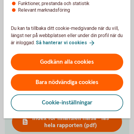
Funktioner, prestanda och statistik
Relevant marknadsföring
Du kan ta tillbaka ditt cookie-medgivande när du vill,
längst ner på webbplatsen eller under din profil när du
är inloggad.
Så hanterar vi
cookies
Godkänn alla cookies
Rapport om den
Bara nödvändiga cookies
privatekonomiska förmågan
och kunskapen i Sverige
Cookie-inställningar
Index för finansiell hälsa - läs
hela rapporten (pdf)