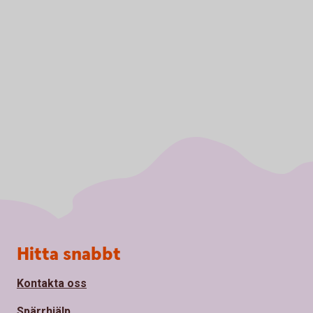
Sidfot
Hitta snabbt
Kontakta oss
Spärrhjälp