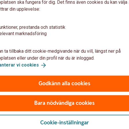
latsen ska fungera för dig. Det finns även cookies du kan välj
Uttagsregler
PA-KFS
Utt
ttrar din upplevelse:
tion
unktioner, prestanda och statistik
elevant marknadsföring
t enligt avtalad pensionsålder och
nnat. Tre månader innan pensionsålder får du
n ta tillbaka ditt cookie-medgivande när du vill, längst ner på
 informerar dig om vilka val eller eventuella
latsen eller under din profil när du är inloggad.
 meddelar dina val senast en månad innan
anterar vi
cookies
börjats är möjligheten att göra ändringar
Godkänn alla cookies
utbetalning
Bara nödvändiga cookies
och även förkorta, förlänga eller ta bort en
ngar
. För KAP-KL/AKAP-KR behöver
Cookie-inställningar
ionsutbetalning
som skickas till