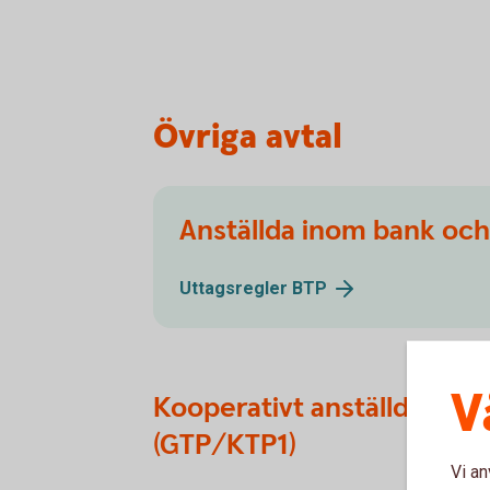
Övriga avtal
Anställda inom bank och 
Uttagsregler
BTP
V
Kooperativt anställda
(GTP/KTP1)
Vi an