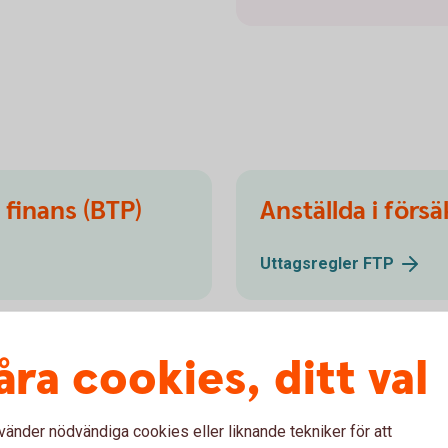
finans (BTP)
Anställda i förs
Uttagsregler
FTP
åra cookies, ditt val
Anställda i kommunala bolag
An
(PA-KFS)
oc
vänder nödvändiga cookies eller liknande tekniker för att