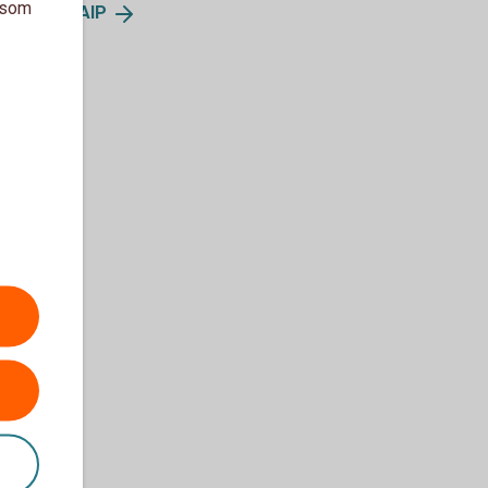
a som
agsregler
AIP