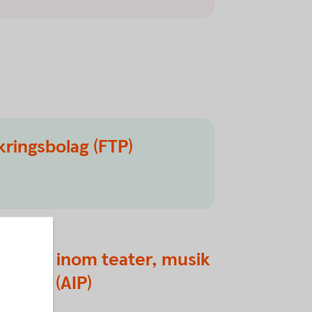
äkringsbolag (FTP)
ställda inom teater, musik
h dans (AIP)