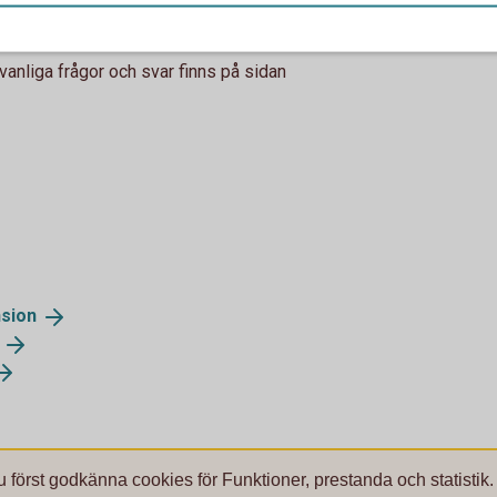
en innan pausen ska starta.
anliga frågor och svar finns på sidan
nsion
u först godkänna cookies för Funktioner, prestanda och statistik.