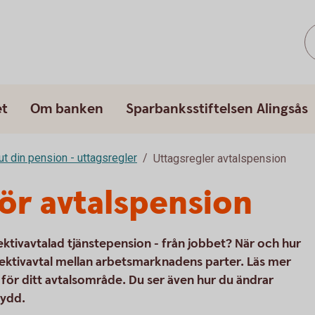
et
Om banken
Sparbanksstiftelsen Alingsås
ut din pension - uttagsregler
Uttagsregler avtalspension
för avtalspension
lektivavtalad tjänstepension - från jobbet? När och hur
ollektivavtal mellan arbetsmarknadens parter. Läs mer
 för ditt avtalsområde. Du ser även hur du ändrar
kydd.