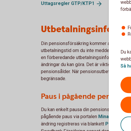
webbp
Uttagsregler
GTP/KTP1
förbä
Utbetalningsinforma
F
R
Din pensionsförsäkring kommer att betalas u
utbetalningstid om du inte meddelar något a
Du ka
en förberedande utbetalningsinformation som
webbp
ändringar du kan göra. Det är viktigt att du
Så h
pensionsålder. När pensionsutbetalningen på
begränsade.
Paus i pågående pensions
Du kan enkelt pausa din pensionsutbetalning 
pågående paus via portalen
Mina
Försäkri
ändring registreras via blankett
Paus i
pens