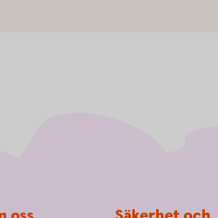
 oss
Säkerhet och