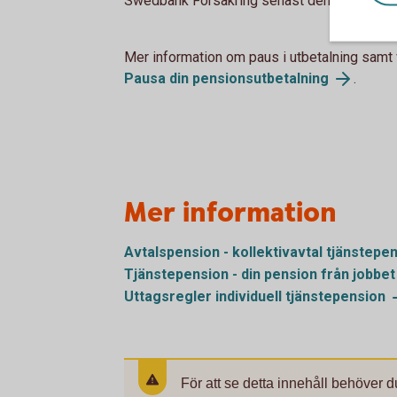
Swedbank Försäkring senast den 20:e månad
Mer information om paus i utbetalning samt v
Pausa din
pensionsutbetalning
.
Mer information
Avtalspension - kollektivavtal
tjänstepe
Tjänstepension - din pension från
jobbet
Uttagsregler individuell
tjänstepension
För att se detta innehåll behöver d