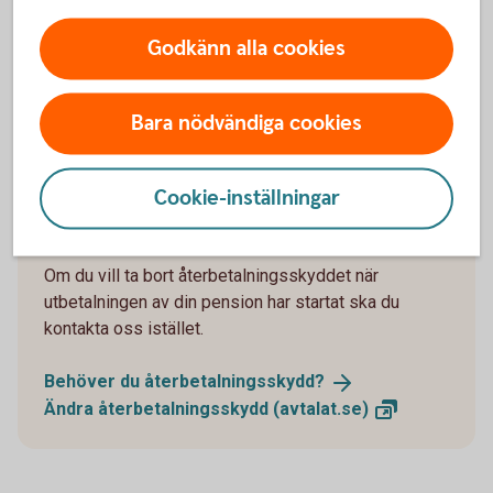
Pausa din
pensionsutbetalning
Godkänn alla cookies
Bara nödvändiga cookies
Återbetalningsskydd
Cookie-inställningar
Du kan ändra återbetalningsskydd genom att logga
in hos din valcentral eller använda en blankett.
Om du vill ta bort återbetalningsskyddet när
utbetalningen av din pension har startat ska du
kontakta oss istället.
Behöver du
återbetalningsskydd?
Ändra återbetalningsskydd
(avtalat.se)