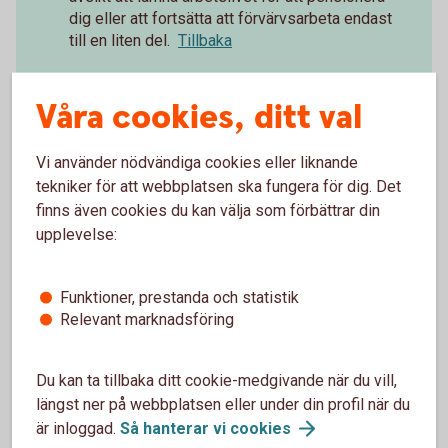
dig eller att fortsätta att förvärvsarbeta endast
till en liten del.
Tillbaka
Vid partiellt uttag före 65 år på ITPK och före
2
Våra cookies, ditt val
66 år på ITP1 måste den försäkrade trappa
ned arbetstiden i minst samma proportion
som det partiella uttaget.
Tillbaka
Vi använder nödvändiga cookies eller liknande
tekniker för att webbplatsen ska fungera för dig. Det
finns även cookies du kan välja som förbättrar din
upplevelse:
Paus i pågående
Funktioner, prestanda och statistik
Relevant marknadsföring
pensionsutbetalning
Du kan enkelt pausa din pensionsutbetalning och
Du kan ta tillbaka ditt cookie-medgivande när du vill,
även förkorta, förlänga eller ta bort en pågående
längst ner på webbplatsen eller under din profil när du
paus.
är inloggad.
Så hanterar vi
cookies