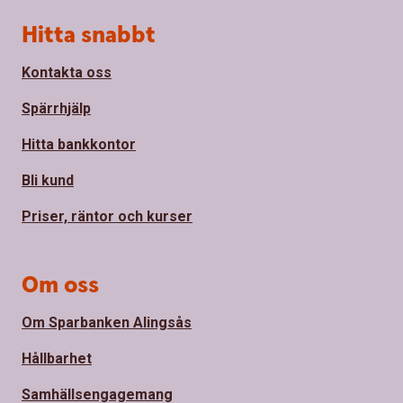
Sidfot
Hitta snabbt
Kontakta oss
Spärrhjälp
Hitta bankkontor
Bli kund
Priser, räntor och kurser
Om oss
Om Sparbanken Alingsås
Hållbarhet
Samhällsengagemang