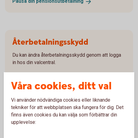
Pausa din
pensionsutbetalning
Återbetalningsskydd
Du kan ändra återbetalningsskydd genom att logga
in hos din valcentral.
Behöver du
återbetalningsskydd?
Våra cookies, ditt val
Blankett återbetalningsskydd
Vi använder nödvändiga cookies eller liknande
tekniker för att webbplatsen ska fungera för dig. Det
finns även cookies du kan välja som förbättrar din
upplevelse:
Ansök