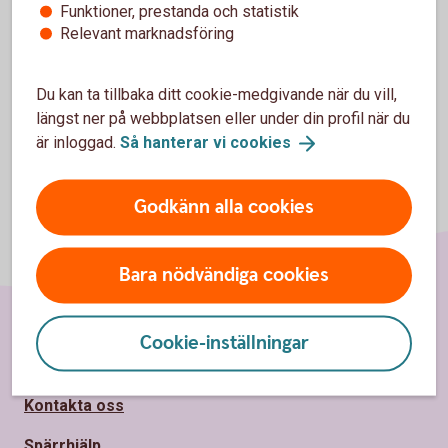
Funktioner, prestanda och statistik
Blankett för utbetalning (pdf)
Relevant marknadsföring
Du kan ta tillbaka ditt cookie-medgivande när du vill,
längst ner på webbplatsen eller under din profil när du
är inloggad.
Så hanterar vi
cookies
Godkänn alla cookies
Bara nödvändiga cookies
Cookie-inställningar
Sidfot
Hitta snabbt
Kontakta oss
Spärrhjälp