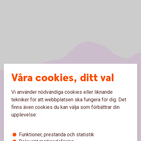
Våra cookies, ditt val
Sidfot
Vi använder nödvändiga cookies eller liknande
Hitta snabbt
tekniker för att webbplatsen ska fungera för dig. Det
finns även cookies du kan välja som förbättrar din
Kontakta oss
upplevelse:
Spärrhjälp
Hitta bankkontor
Funktioner, prestanda och statistik