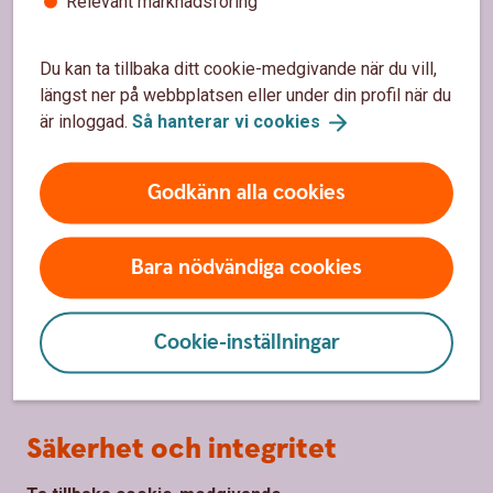
Relevant marknadsföring
Bli kund
Priser, räntor och kurser
Du kan ta tillbaka ditt cookie-medgivande när du vill,
längst ner på webbplatsen eller under din profil när du
är inloggad.
Så hanterar vi
cookies
Om oss
Om Sparbanken Alingsås
Godkänn alla cookies
Hållbarhet
Bara nödvändiga cookies
Samhällsengagemang
Press
Cookie-inställningar
Jobba hos oss
Säkerhet och integritet