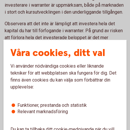
investerare i warranter är uppmärksam, både på marknaden
i stort och kursutvecklingen i den underliggande tillgången.
Observera att det inte är lämpligt att investera hela det
kapital du har till förfogande i warranter. På grund av risken
att förlora hela det investerade beloppet är det mer
lämpligt att investera ett mindre belopp i warranter och
Våra cookies, ditt val
resterande belopp i säkrare placeringar.
Den som köper en warrant tar en kreditrisk på utfärdaren.
Vi använder nödvändiga cookies eller liknande
Risken finns att utfärdaren inte kan fullgöra sitt åtagande på
tekniker för att webbplatsen ska fungera för dig. Det
slutdagen. När du tänker handla warranter är det därför
finns även cookies du kan välja som förbättrar din
viktigt att handla av utfärdare med hög kreditvärdighet.
upplevelse:
Funktioner, prestanda och statistik
Relevant marknadsföring
Du kan ta tillbaka ditt cookie-medgivande när du vill,