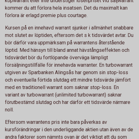
köpwarrant eller inte understiger lösenpriset vid säljwarrant
kommer du att förlora hela insatsen. Det du maximalt kan
förlora är erlagd premie plus courtage.
Kursen på en innehavd warrant sjunker i allmänhet snabbare
mot slutet av löptiden, eftersom det s k tidsvärdet avtar. Du
bör därför vara uppmärksam på warrantens återstående
löptid. Med hänsyn till bland annat hävstångseffekten och
tidsvärdet bör du fortlöpande överväga lämpligt
försäljningstillfälle för innehavda warranter. En turbowarrant
utgiven av Sparbanken Alingsås har genom sin stop-loss
och eventuella förtida slutdag ett mindre tidsvärde jämfört
med en traditionell warrant som saknar stop-loss. En
variant av turbowarrant (unlimited turbowarrant) saknar
förutbestämd slutdag och har därför ett tidsvärde närmare
noll.
Eftersom warrantens pris inte bara påverkas av
kursförändringar i den underliggande aktien utan även av de
andra faktorer som nämnts ovan är det viktigt att du som