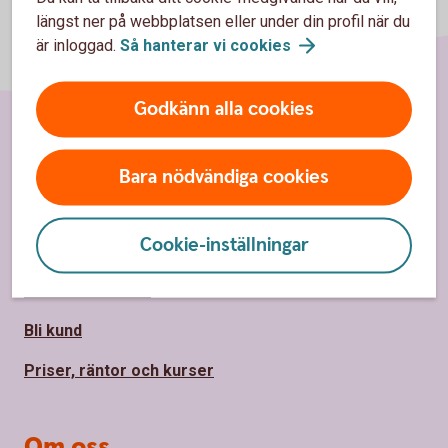
längst ner på webbplatsen eller under din profil när du
är inloggad.
Så hanterar vi
cookies
Godkänn alla cookies
Sidfot
Hitta snabbt
Bara nödvändiga cookies
Kontakta oss
Cookie-inställningar
Spärrhjälp
Hitta bankkontor
Bli kund
Priser, räntor och kurser
Om oss