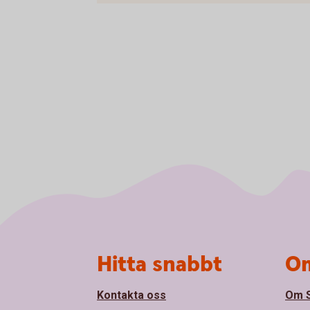
Sidfot
Hitta snabbt
Om
Kontakta oss
Om S