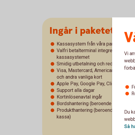
Ingår i paketet
V
Kassasystem från våra partners
Valfri betalterminal integrerad med
Vi an
kassasystemet
webbp
Smidig utbetalning och redovisning
förbä
Visa, Mastercard, American Express
och andra vanliga kort
Apple Pay, Google Pay, Click to Pay
F
Support alla dagar
R
Kortinlösenavtal ingår
Bordshantering (beroende på kassa)
Produkthantering (beroende på
Du ka
kassa)
webbp
Så h