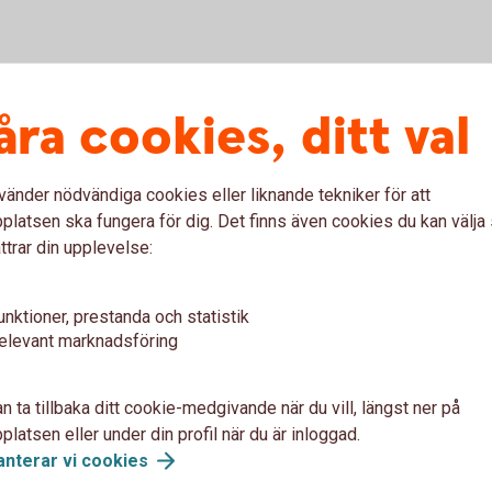
Enkelt kassasystem
åra cookies, ditt val
Med Pay Premium får du ett smidigt och
pålitligt kassasystem som är lätt att
vänder nödvändiga cookies eller liknande tekniker för att
F
komma igång med. Swedbank Pay
latsen ska fungera för dig. Det finns även cookies du kan välj
samarbetar med ledande
ttrar din upplevelse:
kassaleverantörer och erbjuder en mängd
t
olika kassasystem. Oavsett storlek och
unktioner, prestanda och statistik
verksamhetstyp så finns något för alla.
elevant marknadsföring
n ta tillbaka ditt cookie-medgivande när du vill, längst ner på
latsen eller under din profil när du är inloggad.
anterar vi
cookies