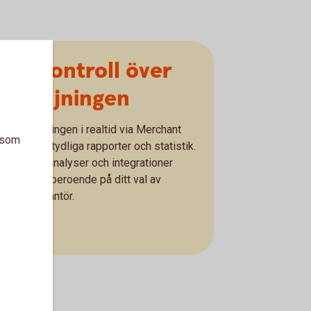
Full kontroll över
försäljningen
ölj försäljningen i realtid via Merchant
a som
Portal med tydliga rapporter och statistik.
Ytterligare analyser och integrationer
illgängliga beroende på ditt val av
kassaleverantör.