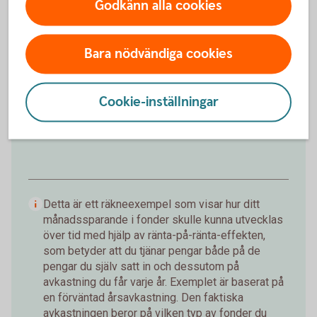
172 019 kr
Godkänn alla cookies
Insättningar från dig är 120 000 kr.
Förväntad
avkastning är +52 019 kr.
Bara nödvändiga cookies
Logga in och börja månadsspara
Cookie-inställningar
Inte kund än?
Bli kund med Mobilt
BankID
Detta är ett räkneexempel som visar hur ditt
månadssparande i fonder skulle kunna utvecklas
över tid med hjälp av ränta-på-ränta-effekten,
som betyder att du tjänar pengar både på de
pengar du själv satt in och dessutom på
avkastning du får varje år. Exemplet är baserat på
en förväntad årsavkastning. Den faktiska
avkastningen beror på vilken typ av fonder du