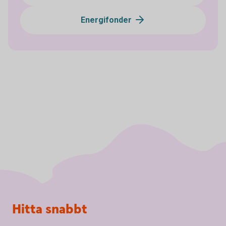
Energifonder
Sidfot
Hitta snabbt