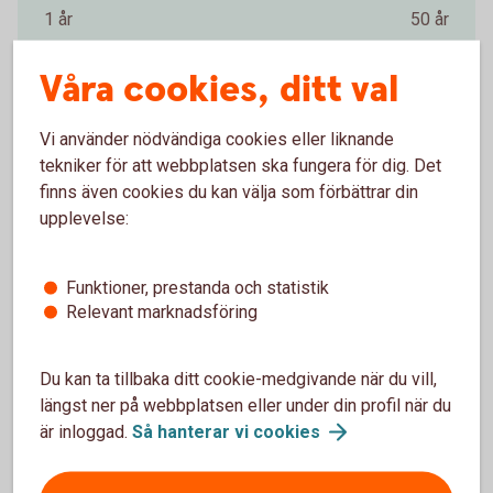
1 år
50 år
år
Våra cookies, ditt val
Startbelopp (kr)
Vi använder nödvändiga cookies eller liknande
tekniker för att webbplatsen ska fungera för dig. Det
0 kr
2 000 000 kr
finns även cookies du kan välja som förbättrar din
upplevelse:
kr
Avkastning per år (%)
Funktioner, prestanda och statistik
Relevant marknadsföring
0 %
15 %
Du kan ta tillbaka ditt cookie-medgivande när du vill,
längst ner på webbplatsen eller under din profil när du
%
är inloggad.
Så hanterar vi
cookies
Förväntat sparbelopp om 10 år