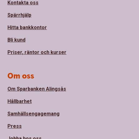
Kontakta oss
Spärrhjälp
Hitta bankkontor
Bli kund
Priser, räntor och kurser
Om oss
Om Sparbanken Alingsås
Hållbarhet
Samhällsengagemang
Press
Jobba hos oss