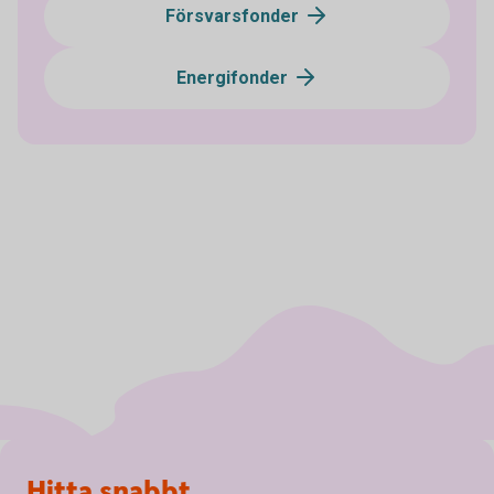
Försvarsfonder
Energifonder
Sidfot
Hitta snabbt