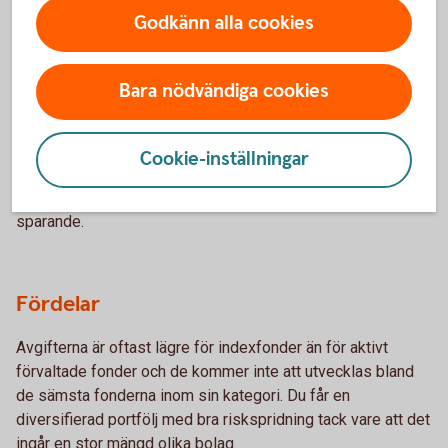
– för vem och varför?
Godkänn alla cookies
Vem passar de?
Bara nödvändiga cookies
Indexfonder och indexnära fonder passar för både nya och
erfarna investerare som vill ha ett enkelt, långsiktigt och
Cookie-inställningar
kostnadseffektivt sparande. De är idealiska för dig som
sparar på lång sikt men som inte vill vara aktiv i ditt
sparande.
Fördelar
Avgifterna är oftast lägre för indexfonder än för aktivt
förvaltade fonder och de kommer inte att utvecklas bland
de sämsta fonderna inom sin kategori. Du får en
diversifierad portfölj med bra riskspridning tack vare att det
ingår en stor mängd olika bolag.