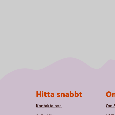
Sidfot
Hitta snabbt
Om
Kontakta oss
Om S