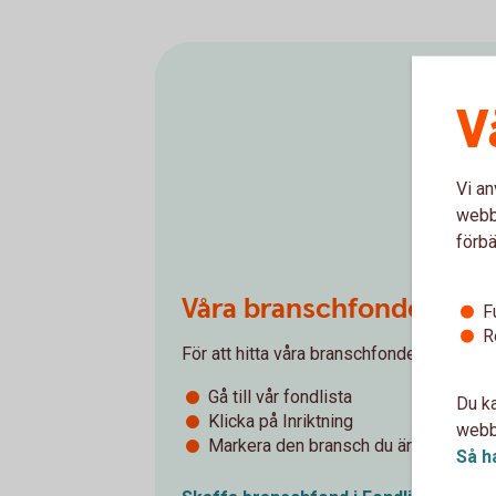
V
Vi an
webbp
förbä
Våra branschfonder
F
R
För att hitta våra branschfonder - följ ste
Gå till vår fondlista
Du ka
Klicka på Inriktning
webbp
Markera den bransch du är intresser
Så h