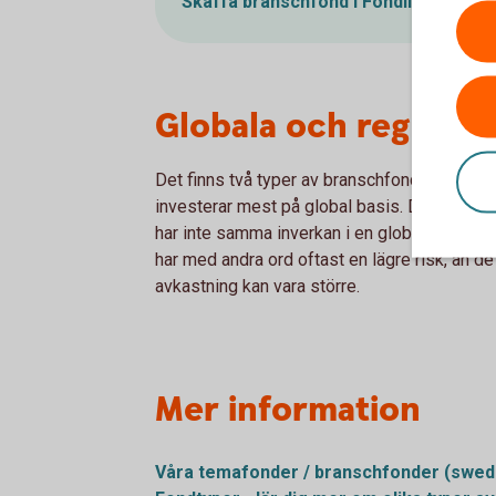
Skaffa branschfond i Fondlistan
(spa
Globala och regiona
Det finns två typer av branschfonder - glob
investerar mest på global basis. Detta mins
har inte samma inverkan i en global fond so
har med andra ord oftast en lägre risk, än de
avkastning kan vara större.
Mer information
Våra temafonder / branschfonder
(swedb