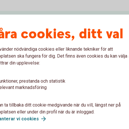
åra cookies, ditt val
Tips!
vänder nödvändiga cookies eller liknande tekniker för att
latsen ska fungera för dig. Det finns även cookies du kan välj
ttrar din upplevelse:
unktioner, prestanda och statistik
elevant marknadsföring
gen:
n ta tillbaka ditt cookie-medgivande när du vill, längst ner på
latsen eller under din profil när du är inloggad.
ad av under Bransch
anterar vi
cookies