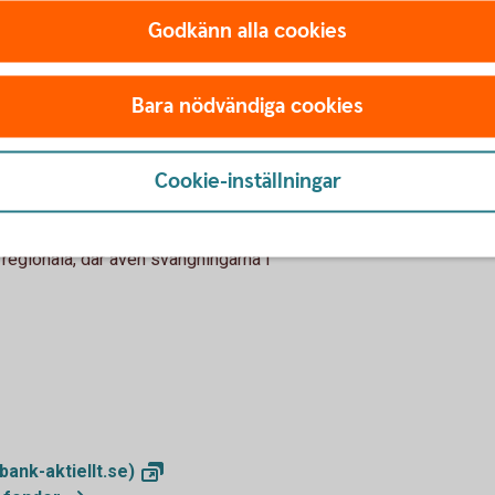
ra.swedbank.se)
Godkänn alla cookies
Bara nödvändiga cookies
la branschfonder
Cookie-inställningar
ala och regionala. Den förstnämnda kategorin
kar risken då en bolagsspecifik händelse inte
m en regional. De globala branschfonderna
 regionala, där även svängningarna i
ank-aktiellt.se)