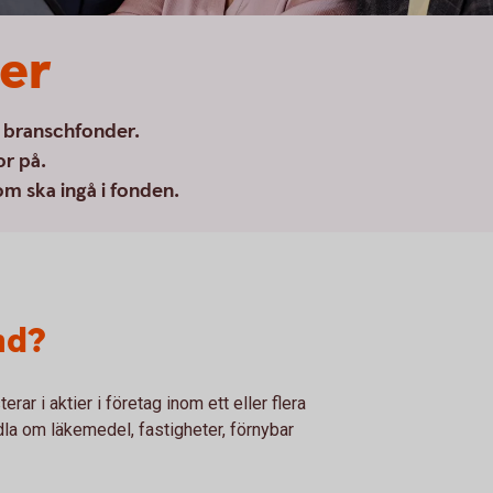
er
a branschfonder.
or på.
om ska ingå i fonden.
nd?
ar i aktier i företag inom ett eller flera
dla om läkemedel, fastigheter, förnybar