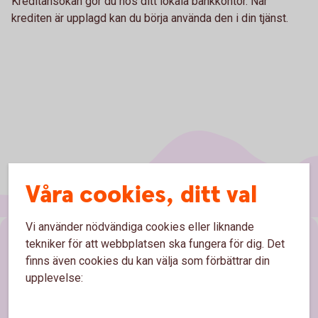
Kreditansökan gör du hos ditt lokala bankkontor. När
krediten är upplagd kan du börja använda den i din tjänst.
Våra cookies, ditt val
Vi använder nödvändiga cookies eller liknande
Sidfot
tekniker för att webbplatsen ska fungera för dig. Det
Hitta snabbt
finns även cookies du kan välja som förbättrar din
upplevelse:
Kontakta oss
Spärrhjälp