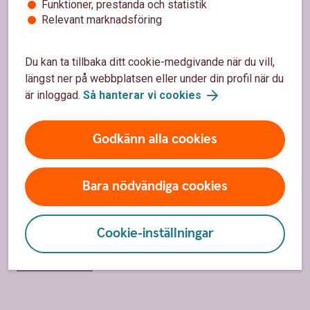
Funktioner, prestanda och statistik
Hitta bankkontor
Relevant marknadsföring
Bli kund
Du kan ta tillbaka ditt cookie-medgivande när du vill,
Priser, räntor och kurser
längst ner på webbplatsen eller under din profil när du
är inloggad.
Så hanterar vi cookies
Om oss
Godkänn alla cookies
Om Sparbanken Alingsås
Hållbarhet
Bara nödvändiga cookies
Samhällsengagemang
Cookie-inställningar
Press
Jobba hos oss