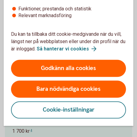
Funktioner, prestanda och statistik
Relevant marknadsföring
Pris för Betal- och kreditkort Mastercard
Platinum
Du kan ta tillbaka ditt cookie-medgivande när du vill,
längst ner på webbplatsen eller under din profil när du
Ränta
är inloggad.
Så hanterar vi
cookies
13,05 % (2025-10-01)
1
Godkänn alla cookies
Effektiv ränta
14,62 %
2
Bara nödvändiga cookies
Årsavgift Nyckelkund
1 400 kr
3
Cookie-inställningar
Årsavgift
1 700 kr
4