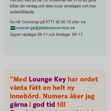
Oavsett vad du har för önskemål ser vi till att göra
både din vardag och dina resor smidigare och mer
underhållande.
Du når Concierge på 0771 42 00 10 eller via
concierge@platinumservice.se
Öppet vardagar 08-21 och lördagar 09-17.
"Med
Lounge
Key
har ordet
vänta fått en helt ny
innebörd. Numera åker jag
gärna
i
god
tid
till