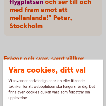
flygplatsen
och ser till och
med fram emot att
mellanlanda!" Peter,
Stockholm
Frågor och svar, samt villkor
Våra cookies, ditt val
Villkor
Vi använder nödvändiga cookies eller liknande
Försäkringar och tjänster
tekniker för att webbplatsen ska fungera för dig. Det
finns även cookies du kan välja som förbättrar din
Mer information om Mastercard Platinum
upplevelse: