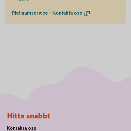
Platinumservice – kontakta
oss
Sidfot
Hitta snabbt
Kontakta oss