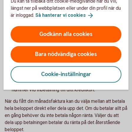
Du kan ta tillbaka ditt cookie-medgivande när du vill,
längst ner på webbplatsen eller under din profil när du
är inloggad.
Så hanterar vi
cookies
Månadsfaktura ger dig koll
Godkänn alla cookies
När du betalar med ditt kreditkort får du alla dina inköp
och uttag samlade på en månadsfaktura. Detta hjälper
Bara nödvändiga cookies
dig få bra koll på dina utgifter.
Du har upp till 55 dagars räntefri kredit. Exakt hur många
dagar beror på när i månaden du använde kortet.
Cookie-inställningar
Det enklaste sättet att få din månadsfaktura är som en
e-faktura. Bra att veta är att det alltid är samma OCR-
nummer vid inbetalning till ditt kreditkort.
När du fått din månadsfaktura kan du välja mellan att betala
hela beloppet direkt eller dela upp det. Om du betalar allt på
en gång behöver du inte betala någon ränta. Väljer du att
dela upp betalningen betalar du ränta på det återstående
beloppet.