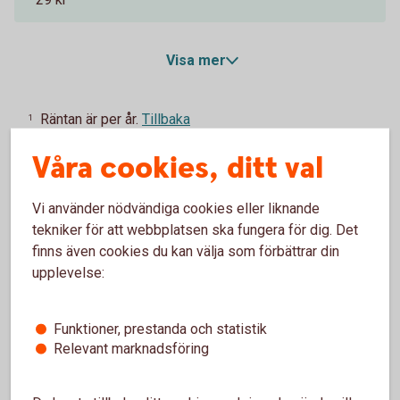
Visa mer
Räntan är per år.
Tillbaka
1
Våra cookies, ditt val
Effektiv ränta vid 100 000 kr.
Tillbaka
2
Vi använder nödvändiga cookies eller liknande
För kunder som inte redan har reducerad
Tillbaka
3
årsavgift på ett betal- och kreditkort.
tekniker för att webbplatsen ska fungera för dig. Det
finns även cookies du kan välja som förbättrar din
upplevelse:
Ordinarie årsavgift.
Tillbaka
4
Funktioner, prestanda och statistik
Entercard Group AB är kreditgivare av betal- och
Relevant marknadsföring
kreditkortet ovan. Swedbank AB och sparbankerna
samarbetar med Entercard Group AB och är
kreditförmedlare avseende betal- och kreditkorten.