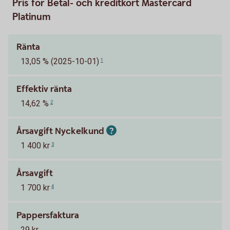
Pris för Betal- och kreditkort Mastercard
Platinum
Ränta
13,05 % (2025-10-01)
1
Effektiv ränta
14,62 %
2
Årsavgift Nyckelkund
1 400 kr
3
Årsavgift
1 700 kr
4
Pappersfaktura
29 kr