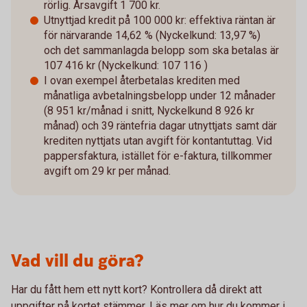
rörlig. Årsavgift 1 700 kr.
Utnyttjad kredit på 100 000 kr: effektiva räntan är
för närvarande 14,62 % (Nyckelkund: 13,97 %)
och det sammanlagda belopp som ska betalas är
107 416 kr (Nyckelkund: 107 116 )
I ovan exempel återbetalas krediten med
månatliga avbetalningsbelopp under 12 månader
(8 951 kr/månad i snitt, Nyckelkund 8 926 kr
månad) och 39 räntefria dagar utnyttjats samt där
krediten nyttjats utan avgift för kontantuttag. Vid
pappersfaktura, istället för e-faktura, tillkommer
avgift om 29 kr per månad.
Vad vill du göra?
Har du fått hem ett nytt kort? Kontrollera då direkt att
uppgifter på kortet stämmer. Läs mer om hur du kommer i