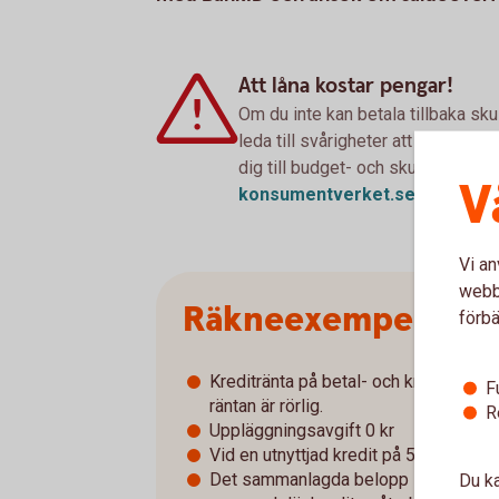
Att låna kostar pengar!
Om du inte kan betala tillbaka sku
leda till svårigheter att få hyra 
dig till budget- och skuldrådgivn
V
konsumentverket.
se
Vi an
webbp
Räkneexempel Sald
förbä
Kreditränta på betal- och kreditkort 
F
räntan är rörlig.
R
Uppläggningsavgift 0 kr
Vid en utnyttjad kredit på 5 000 kr är
Det sammanlagda belopp som ska betal
Du ka