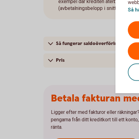
exempel där krediten återbetalas me
webbp
(avbetalningsbelopp i snitt 1 285 kr).
Så h
Så fungerar saldoöverföring
Pris
Betala fakturan me
Ligger efter med fakturor eller räkninga
pengarna från ditt kreditkort till ett kont
ränta.