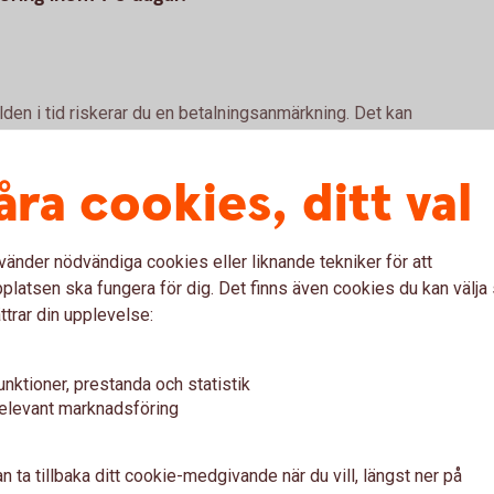
lden i tid riskerar du en betalningsanmärkning. Det kan
bostad, teckna abonnemang och få nya lån. För stöd, vänd
ingen i din kommun. Kontaktuppgifter finns på
åra cookies, ditt val
vänder nödvändiga cookies eller liknande tekniker för att
latsen ska fungera för dig. Det finns även cookies du kan välj
oöverföring
ttrar din upplevelse:
Mastercard för närvarande 13,55 % (2025-10-01),
unktioner, prestanda och statistik
elevant marknadsföring
 den effektiva räntan för närvarande 14,42 %.
as är 5 141 kr. Beloppet är uträknat utifrån ett
n ta tillbaka ditt cookie-medgivande när du vill, längst ner på