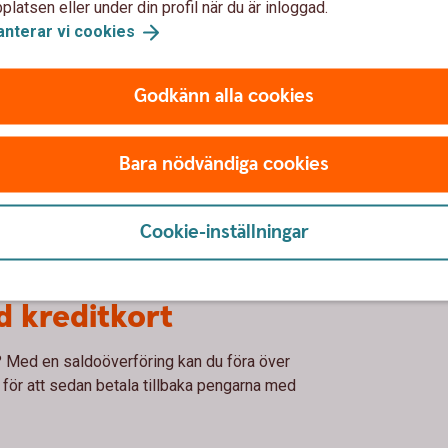
d rak amortering under 4 månader
latsen eller under din profil när du är inloggad.
anterar vi
cookies
Godkänn alla cookies
Bara nödvändiga cookies
Cookie-inställningar
d kreditkort
r? Med en saldoöverföring kan du föra över
o, för att sedan betala tillbaka pengarna med