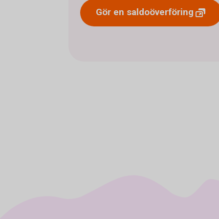
Gör en
saldoöverföring