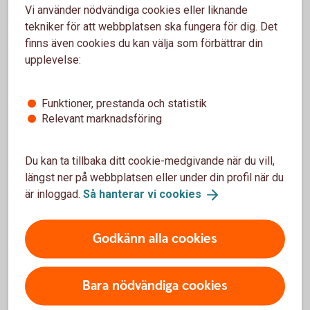
Vi använder nödvändiga cookies eller liknande
tekniker för att webbplatsen ska fungera för dig. Det
finns även cookies du kan välja som förbättrar din
upplevelse:
Madelén Falkenhäll
Ekonom för Finansiell hälsa
Funktioner, prestanda och statistik
Relevant marknadsföring
Du kan ta tillbaka ditt cookie-medgivande när du vill,
5 snabba om jobbonär
längst ner på webbplatsen eller under din profil när du
är inloggad.
Så hanterar vi
cookies
Som jobbonär kombinerar du arbete och pension.
Om du har företag kan du ta ut din pension och
fortsätta driva ditt företag.
Godkänn alla cookies
Du kan välja att ta ut 25, 50, 75 eller 100 procent av
allmän pension per månad.
Du kan ändra hur mycket du vill ta ut av allmän pension
Bara nödvändiga cookies
när du vill.