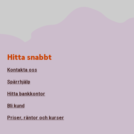
Sidfot
Hitta snabbt
Kontakta oss
Spärrhjälp
Hitta bankkontor
Bli kund
Priser, räntor och kurser