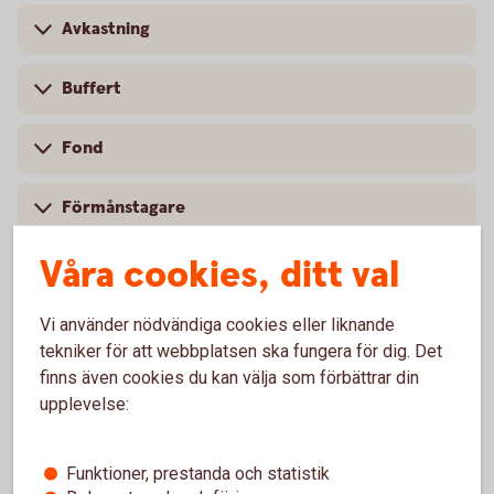
Avkastning
Buffert
Fond
Förmånstagare
Våra cookies, ditt val
Indexfond
Vi använder nödvändiga cookies eller liknande
Investeringssparkonto
tekniker för att webbplatsen ska fungera för dig. Det
finns även cookies du kan välja som förbättrar din
Räntebärande värdepapper
upplevelse:
Ränta-på-ränta
Funktioner, prestanda och statistik