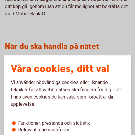
ditt köp gå igenom utan att du får möjlighet att bekräfta det
med Mobilt BankID.
När du ska handla på nätet
Våra cookies, ditt val
Slå på/av ditt kort för internetköp
För att kunna handla på nätet behöver du slå på ditt
Vi använder nödvändiga cookies eller liknande
kort för internetköp, det gör du enkelt i
tekniker för att webbplatsen ska fungera för dig. Det
internetbanken eller i appen.
finns även cookies du kan välja som förbättrar din
upplevelse:
Slå på/av ditt kort för
internetköp
Funktioner, prestanda och statistik
Relevant marknadsföring