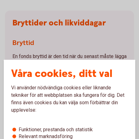
Bryttider och likviddagar
Bryttid
En fonds bryttid är den tid när du senast måste lägga
din order för att få den fondkurs som beräknas
Våra cookies, ditt val
närmast efter bryttiden. Om ordern kommer in efter
bryttiden flyttas din order till nästa bankdags bryttid.
Vi använder nödvändiga cookies eller liknande
tekniker för att webbplatsen ska fungera för dig. Det
Likviddag
finns även cookies du kan välja som förbättrar din
upplevelse:
Likviddagen är den dag som pengarna kommer in på
ditt konto vid en fondförsäljning. Antalet dagar
bestäms av respektive fondbolag och framgår av
Funktioner, prestanda och statistik
fondens handelsinfo.
Relevant marknadsföring