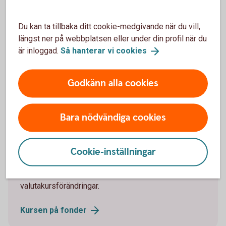
Bryttider och
likviddagar
Du kan ta tillbaka ditt cookie-medgivande när du vill,
längst ner på webbplatsen eller under din profil när du
Vad är en affärsdag?
är inloggad.
Så hanterar vi
cookies
Affärsdagen är den dag som försäljningen av dina
Godkänn alla cookies
fondandelar genomförs. Det är just den dagens
fondkurs som blir ditt försäljningspris.
Bara nödvändiga cookies
Så sätts kursen på fonder
Fondkursen, alltså priset på fonden, sätts en gång
Cookie-inställningar
per dag. Den påverkas av kursen på de värdepapper
fonden innehåller, fondens avgifter och eventuella
valutakursförändringar.
Kursen på
fonder