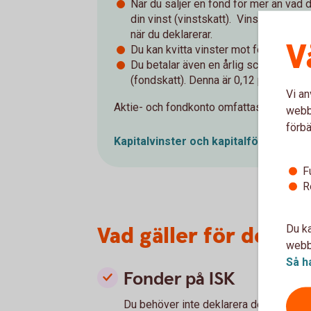
När du säljer en fond för mer än vad d
din vinst (vinstskatt). Vinstskatten b
när du deklarerar.
V
Du kan kvitta vinster mot förluster i f
Du betalar även en årlig schablonska
(fondskatt). Denna är 0,12 procent av
Vi an
Aktie- och fondkonto omfattas av
inves
webbp
förbä
Kapitalvinster och kapitalförluster –
F
R
Vad gäller för dekla
Du ka
webbp
Så h
Fonder på ISK
Du behöver inte deklarera de vinster el