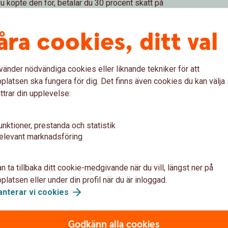
u köpte den för, betalar du 30 procent skatt på
eräknas för varje fondförsäljning. Du betalar den
åra cookies, ditt val
ondförsäljningar.
tt på fonderna som du har på fondkontot
 fondandelarnas värde vid årets början.
vänder nödvändiga cookies eller liknande tekniker för att
terarskyddet
och
insättningsgarantin
.
latsen ska fungera för dig. Det finns även cookies du kan välj
ttrar din upplevelse:
fondkonto
unktioner, prestanda och statistik
elevant marknadsföring
rationen?
n ta tillbaka ditt cookie-medgivande när du vill, längst ner på
latsen eller under din profil när du är inloggad.
anterar vi
cookies
ler förluster du gör på ditt investeringssparkonto.
Godkänn alla cookies