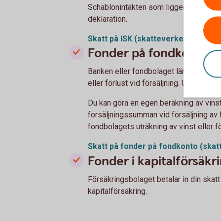
Schablonintäkten som ligger till grund f
deklaration.
Skatt på ISK
(skatteverket.se)
Fonder på fondkonto
Banken eller fondbolaget lämnar kontro
eller förlust vid försäljning. Uppgiftern
Du kan göra en egen beräkning av vinst
försäljningssumman vid försäljning av f
fondbolagets uträkning av vinst eller fö
Skatt på fonder på fondkonto
(skat
Fonder i kapitalförsäkr
Försäkringsbolaget betalar in din skatt
kapitalförsäkring.