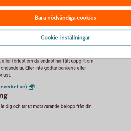
ör hur mycket skatt du ska betala, är förifylld i din
Bara nödvändiga cookies
Cookie-inställningar
lluppgifter om utdelning, schablonintäkt och vinst
a är förifyllda i din inkomstdeklaration.
 eller förlust om du endast har fått uppgift om
ondandelar. Eller inte godtar bankens eller
rlust.
teverket.se)
ing
 åt dig och tar ut motsvarande belopp från din