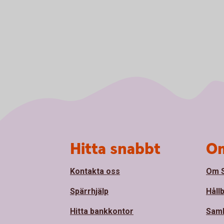
Sidfot
Hitta snabbt
Om
Kontakta oss
Om S
Spärrhjälp
Håll
Hitta bankkontor
Sam