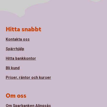
Sidfot
Hitta snabbt
Kontakta oss
Spärrhjälp
Hitta bankkontor
Bli kund
Priser, räntor och kurser
Om oss
Om Sparbanken Alingsås