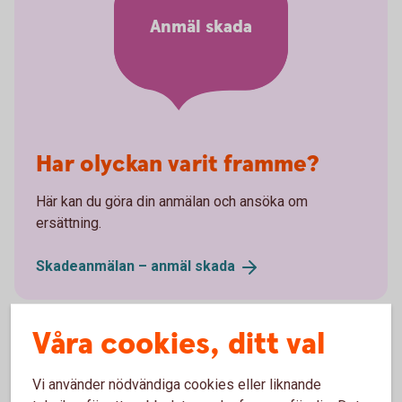
Anmäl skada
Har olyckan varit framme?
Här kan du göra din anmälan och ansöka om
ersättning.
Skadeanmälan – anmäl
skada
Våra cookies, ditt val
Frågor och svar om
Vi använder nödvändiga cookies eller liknande