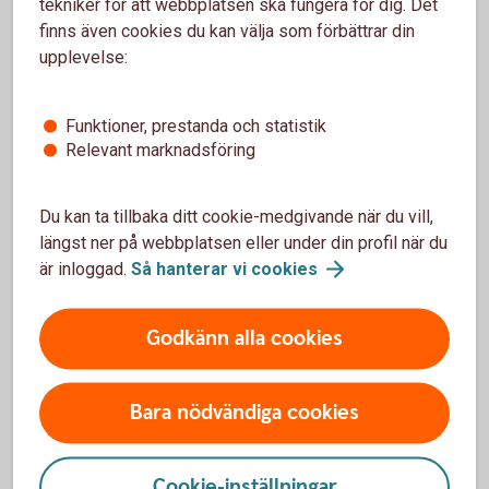
tekniker för att webbplatsen ska fungera för dig. Det
sjukkapitalförsäkring
finns även cookies du kan välja som förbättrar din
upplevelse:
Vad kostar Trygga sjukkapitalförsäkring?
Funktioner, prestanda och statistik
Vem kan teckna sjukkapitalförsäkringen?
Relevant marknadsföring
Vad innebär det att göra en hälsoprövning?
Du kan ta tillbaka ditt cookie-medgivande när du vill,
längst ner på webbplatsen eller under din profil när du
Hur avslutar jag min försäkring?
är inloggad.
Så hanterar vi
cookies
Hur fungerar Samtalsstöd?
Godkänn alla cookies
Har du redan
Bara nödvändiga cookies
sjukkapitalförsäkring?
Cookie-inställningar