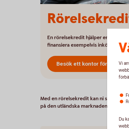
Rörelsekredi
En rörelsekredit hjälper er att jämn
V
finansiera exempelvis inköp på de
Besök ett kontor för att skaf
Vi an
webbp
förbä
F
Med en rörelsekredit kan ni snabbt frig
R
på den utländska marknaden. Rörelsekre
Du ka
webbp