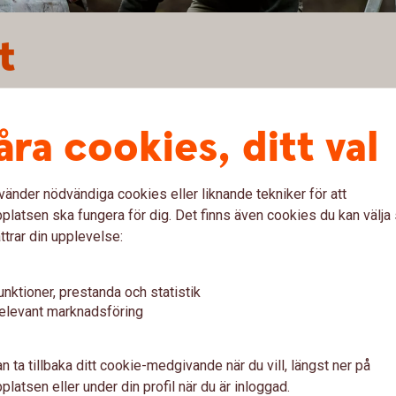
t
a ut toppar och dalar i ekonomin och kan vara ett sätt at
åra cookies, ditt val
n utländska marknaden.
fa
tjänsten
vänder nödvändiga cookies eller liknande tekniker för att
latsen ska fungera för dig. Det finns även cookies du kan välj
ttrar din upplevelse:
unktioner, prestanda och statistik
öra kapital för att lösa kortfristiga finansieringsbehov
elevant marknadsföring
dit kan erhållas i de flesta valutor.
n ta tillbaka ditt cookie-medgivande när du vill, längst ner på
latsen eller under din profil när du är inloggad.