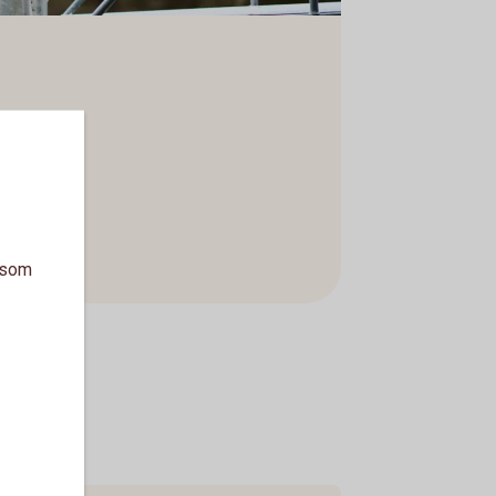
t
a som