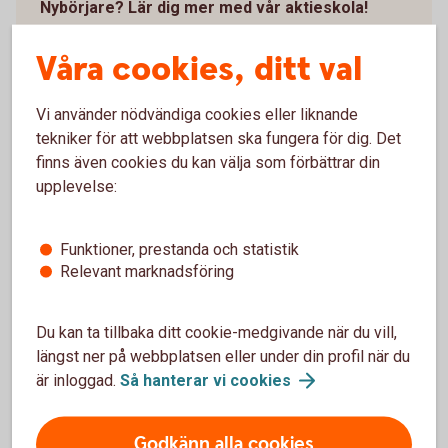
Nybörjare? Lär dig mer med vår aktieskola!
Vad är aktier?
Våra cookies, ditt val
Hur fungerar aktier?
Hur kan du öka chansen att tjäna pengar på
aktier?
Vi använder nödvändiga cookies eller liknande
tekniker för att webbplatsen ska fungera för dig. Det
Med vår aktieskola blir det både roligare och enklare
finns även cookies du kan välja som förbättrar din
att handla.
upplevelse:
Swedbanks
aktieskola
Funktioner, prestanda och statistik
Relevant marknadsföring
Du kan ta tillbaka ditt cookie-medgivande när du vill,
Aktiehandel – våra 5 bästa tips
längst ner på webbplatsen eller under din profil när du
är inloggad.
Så hanterar vi
cookies
Godkänn alla cookies
Förstå vad du köper