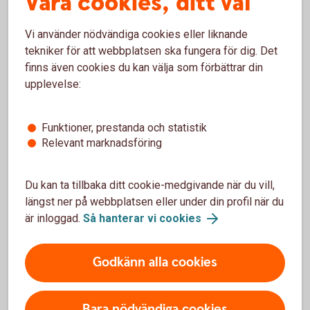
Våra cookies, ditt val
Beställa nytt bankkort
Vi använder nödvändiga cookies eller liknande
tekniker för att webbplatsen ska fungera för dig. Det
finns även cookies du kan välja som förbättrar din
upplevelse:
Ersätt trasigt eller borttappat kort
Om ditt kort är trasigt, slitet eller kommit bort kan du
Funktioner, prestanda och statistik
ersätta det.
Relevant marknadsföring
Trasigt kort? Skaffa ersättningskort
Du kan ta tillbaka ditt cookie-medgivande när du vill,
längst ner på webbplatsen eller under din profil när du
är inloggad.
Så hanterar vi cookies
Pris för Mastercard ung
Godkänn alla cookies
Årsavgift
Bara nödvändiga cookies