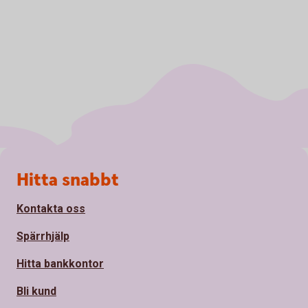
Sidfot
Hitta snabbt
Kontakta oss
Spärrhjälp
Hitta bankkontor
Bli kund