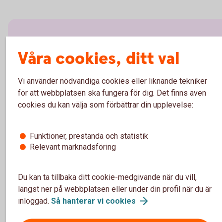
Välj innehåll i pensionsplanen
Våra cookies, ditt val
Pensionssparande
Vi använder nödvändiga cookies eller liknande tekniker
för att webbplatsen ska fungera för dig. Det finns även
Sjukförsäkring företag
cookies du kan välja som förbättrar din upplevelse:
Olycksfallsförsäkring
Funktioner, prestanda och statistik
Relevant marknadsföring
Tjänstegrupplivförsäkring TGL
Du kan ta tillbaka ditt cookie-medgivande när du vill,
Vårdförsäkring företag
längst ner på webbplatsen eller under din profil när du är
inloggad.
Så hanterar vi
cookies
Individuell livförsäkring