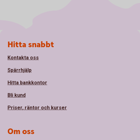
Sidfot
Hitta snabbt
Kontakta oss
Spärrhjälp
Hitta bankkontor
Bli kund
Priser, räntor och kurser
Om oss