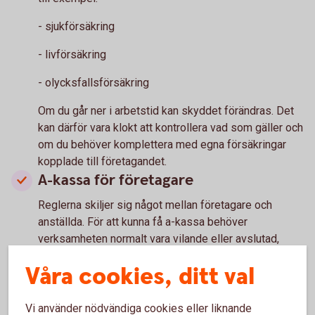
- sjukförsäkring
- livförsäkring
- olycksfallsförsäkring
Om du går ner i arbetstid kan skyddet förändras. Det
kan därför vara klokt att kontrollera vad som gäller och
om du behöver komplettera med egna försäkringar
kopplade till företagandet.
A-kassa för företagare
Reglerna skiljer sig något mellan företagare och
anställda. För att kunna få a-kassa behöver
verksamheten normalt vara vilande eller avslutad,
eftersom aktivt företagande räknas som arbete.
Våra cookies, ditt val
Det är därför bra att ta reda på vad som gäller innan du
gör större förändringar i din arbetssituation.
Vi använder nödvändiga cookies eller liknande