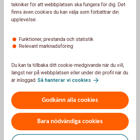
Måste arbetsgivaren godkänna att du
tekniker för att webbplatsen ska fungera för dig. Det
startar företag?
finns även cookies du kan välja som förbättrar din
upplevelse:
Det finns ingen generell rätt att gå ner i arbetstid för
att starta eget. Därför är det klokt att prata med din
arbetsgivare tidigt.
Funktioner, prestanda och statistik
Relevant marknadsföring
Företagande räknas ofta som en bisyssla och kan
behöva godkännas, särskilt om verksamheten:
Du kan ta tillbaka ditt cookie-medgivande när du vill,
- konkurrerar med arbetsgivaren
längst ner på webbplatsen eller under din profil när du
är inloggad.
Så hanterar vi cookies
- påverkar din arbetsprestation
- riskerar att skapa en intressekonflikt
Godkänn alla cookies
Bara nödvändiga cookies
Vad innebär det att vara
kombinatör?