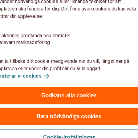
vänder nödvändiga cookies eller liknande tekniker för att
latsen ska fungera för dig. Det finns även cookies du kan välj
ttrar din upplevelse:
- så fungerar tjänsten
edger.se)
unktioner, prestanda och statistik
pa konto
(speedledger.se)
elevant marknadsföring
n ta tillbaka ditt cookie-medgivande när du vill, längst ner på
latsen eller under din profil när du är inloggad.
 SpeedLedger e-bokföring
anterar vi
cookies
Godkänn alla cookies
Support
Kontakta SpeedLedger för hjälp med
Bara nödvändiga cookies
tjänsten.
SpeedLedger
support
Cookie-inställningar