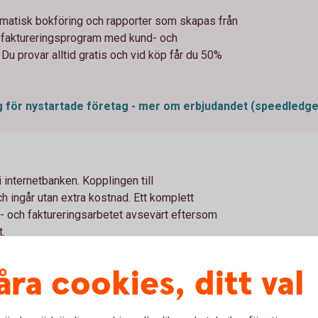
tomatisk bokföring och rapporter som skapas från
 faktureringsprogram med kund- och
. Du provar alltid gratis och vid köp får du 50%
g för nystartade företag - mer om erbjudandet
(speedledge
i internetbanken. Kopplingen till
ch ingår utan extra kostnad. Ett komplett
 och faktureringsarbetet avsevärt eftersom
t.
per manuellt arbete.
åra cookies, ditt val
h SpeedLedgers bokföringsrådgivning ingår