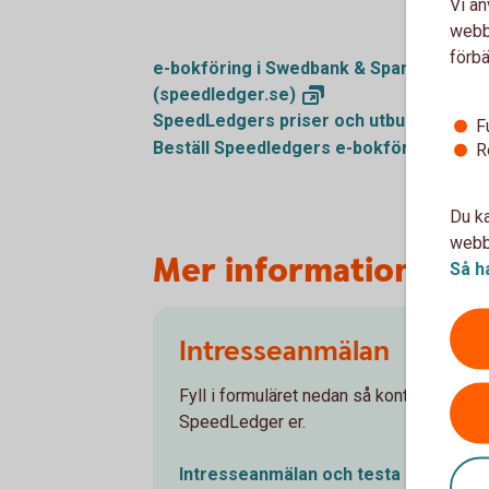
Vi an
webbp
förbä
e-bokföring i Swedbank & Sparbankerna 
(speedledger.se)
SpeedLedgers priser och utbud
(speedl
F
Beställ Speedledgers e-bokföring - ska
R
Du ka
webbp
Mer information om
Så h
Intresseanmälan
Fyll i formuläret nedan så kontaktar
SpeedLedger er.
Intresseanmälan och testa