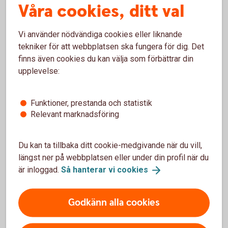
Våra cookies, ditt val
Vanliga frågor och svar om
Realobligationer
Vi använder nödvändiga cookies eller liknande
tekniker för att webbplatsen ska fungera för dig. Det
finns även cookies du kan välja som förbättrar din
Vem kan köpa realräntelån?
upplevelse:
Vilken är lägsta placeringsvolymen?
Funktioner, prestanda och statistik
Relevant marknadsföring
Vilka faciliteter behövs för att kunna handla?
Du kan ta tillbaka ditt cookie-medgivande när du vill,
längst ner på webbplatsen eller under din profil när du
är inloggad.
Så hanterar vi
cookies
Ränteplaceringar
Godkänn alla cookies
Bostadsobligationer