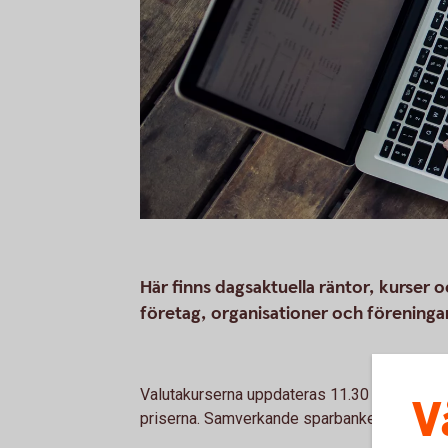
Här finns dagsaktuella räntor, kurser och
företag, organisationer och föreningar
Valutakurserna uppdateras 11.30 varje dag. B
V
priserna. Samverkande sparbanker kan ha and