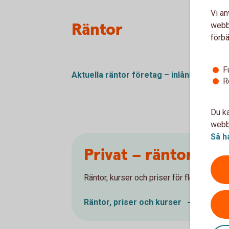
Vi an
Räntor
webbp
förbä
F
Aktuella räntor företag – inlåningsränto
R
Du ka
webbp
Så h
Privat – räntor, pr
Räntor, kurser och priser för flera av våra 
Räntor, priser och kurser