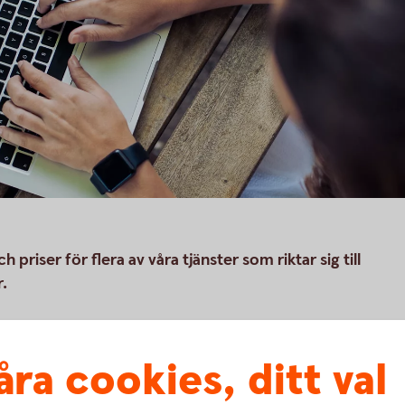
 priser för flera av våra tjänster som riktar sig till
.
anken förbehåller sig rätten att ändra
åra cookies, ditt val
ra tjänster och villkor än de som anges.