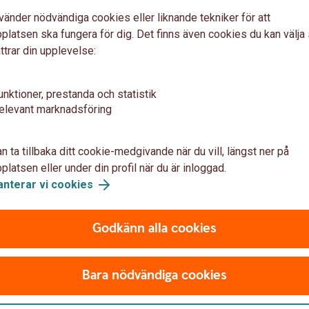
vänder nödvändiga cookies eller liknande tekniker för att
Priser
V
latsen ska fungera för dig. Det finns även cookies du kan välj
ttrar din upplevelse:
unktioner, prestanda och statistik
r
Prislista vanliga tjänster
Val
elevant marknadsföring
n ta tillbaka ditt cookie-medgivande när du vill, längst ner på
latsen eller under din profil när du är inloggad.
anterar vi cookies
iser och kurser
Godkänn alla cookies
tjänster riktade till privatpersoner.
Bara nödvändiga cookies