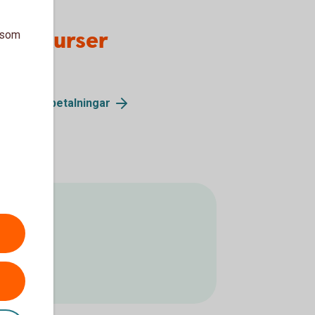
alutakurser
a som
utakurser betalningar