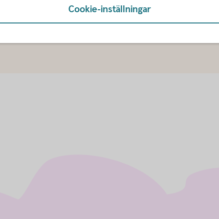
Cookie-inställningar
u först godkänna cookies för Funktioner, prestanda och statistik.