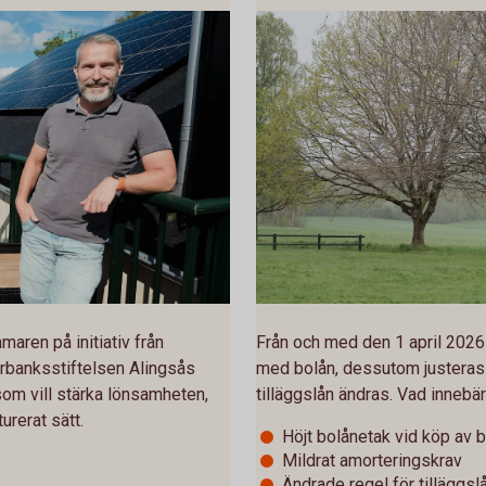
ren på initiativ från
Från och med den 1 april 2026 
rbanksstiftelsen Alingsås
med bolån, dessutom justeras 
som vill stärka lönsamheten,
tilläggslån ändras. Vad innebä
urerat sätt.
Höjt bolånetak vid köp av 
Mildrat amorteringskrav
Ändrade regel för tilläggsl