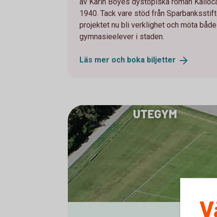
av Karin Boyes dystopiska roman Kalloca
1940. Tack vare stöd från Sparbanksstif
projektet nu bli verklighet och möta både
gymnasieelever i staden.
Läs mer och boka
biljetter
V