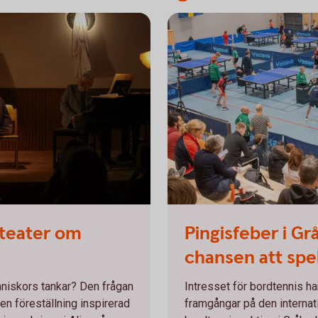
 teater om
Pingisfeber i Gr
chansen att spe
änniskors tankar? Den frågan
Intresset för bordtennis ha
 en föreställning inspirerad
framgångar på den internat