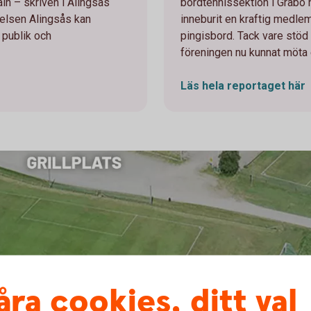
in – skriven i Alingsås
bordtennissektion i Gråbo 
telsen Alingsås kan
inneburit en kraftig medlem
 publik och
pingisbord. Tack vare stöd
föreningen nu kunnat möta 
Läs hela reportaget
här
åra cookies, ditt val