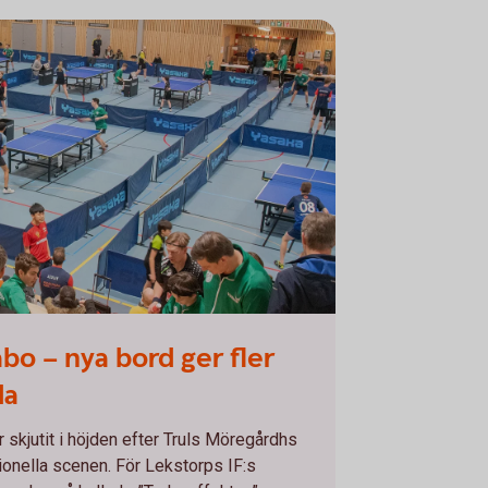
åbo – nya bord ger fler
la
r skjutit i höjden efter Truls Möregårdhs
ionella scenen. För Lekstorps IF:s