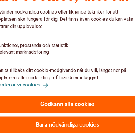
mer än en fotbollsplan i Östadkulle
vänder nödvändiga cookies eller liknande tekniker för att
 tar Östadkulle SK ett stort steg för att utvecka
latsen ska fungera för dig. Det finns även cookies du kan välj
ör hela bygden. Med stöd från bland andra
ttrar din upplevelse:
möjligheter för rörelse, gemenskap och
unktioner, prestanda och statistik
elevant marknadsföring
n ta tillbaka ditt cookie-medgivande när du vill, längst ner på
latsen eller under din profil när du är inloggad.
anterar vi
cookies
nken Alingsås
Godkänn alla cookies
Bara nödvändiga cookies