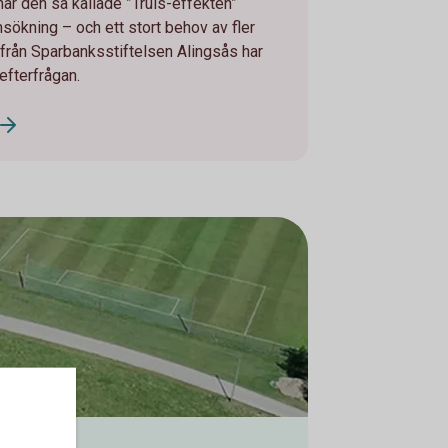
har den så kallade ”Truls-effekten”
sökning – och ett stort behov av fler
 från Sparbanksstiftelsen Alingsås har
efterfrågan.