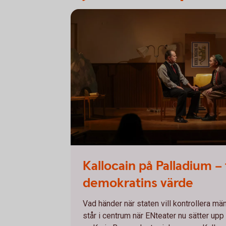
Kallocain på Palladium –
demokratins värde
Vad händer när staten vill kontrollera m
står i centrum när ENteater nu sätter upp