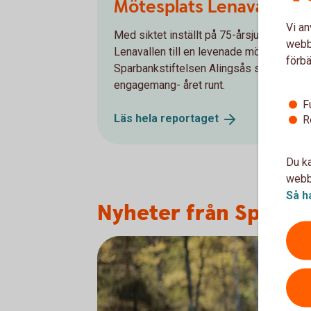
Mötesplats Lenavallen – 
Vi an
Med siktet inställt på 75-årsjubileet 2026
webbp
Lenavallen till en levenade mötesplats f
förbä
Sparbankstiftelsen Alingsås skapas nya 
engagemang- året runt.
F
Läs hela
reportaget
R
Du ka
webbp
Så h
Nyheter från Sparba