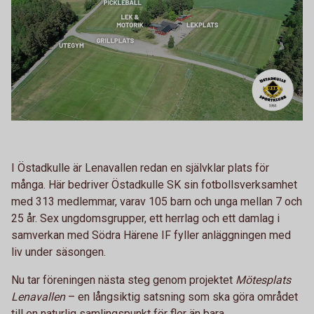
I Östadkulle är Lenavallen redan en självklar plats för
många. Här bedriver Östadkulle SK sin fotbollsverksamhet
med 313 medlemmar, varav 105 barn och unga mellan 7 och
25 år. Sex ungdomsgrupper, ett herrlag och ett damlag i
samverkan med Södra Härene IF fyller anläggningen med
liv under säsongen.
Nu tar föreningen nästa steg genom projektet
Mötesplats
Lenavallen
– en långsiktig satsning som ska göra området
till en naturlig samlingspunkt för fler än bara