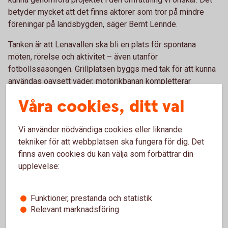
betyder mycket att det finns aktörer som tror på mindre
föreningar på landsbygden, säger Bernt Lennde.
Tanken är att Lenavallen ska bli en plats för spontana
möten, rörelse och aktivitet – även utanför
fotbollssäsongen. Grillplatsen byggs med tak för att kunna
användas oavsett väder, motorikbanan kompletterar
befintliga lekplatser och ger även barn med
Våra cookies, ditt val
funktionsvariation möjlighet till lek, och utegymmet skapar
träningsmöjligheter på hemmaplan.
Vi använder nödvändiga cookies eller liknande
Under processen har föreningen aktivt bjudit in bygden.
tekniker för att webbplatsen ska fungera för dig. Det
Projektet har kommunicerats i sociala medier, samråd har
finns även cookies du kan välja som förbättrar din
hållits och barnen på Lenaskolan har fått tycka till om
upplevelse:
utformningen.
– Det är viktigt att det här inte bara blir något vi bygger, utan
Funktioner, prestanda och statistik
något vi gör tillsammans. Engagemanget vi mött visar att
Relevant marknadsföring
det finns en stark vilja att utveckla bygden, säger Bernt