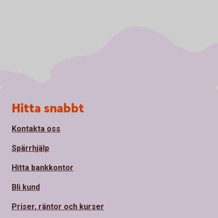
Sidfot
Hitta snabbt
Kontakta oss
Spärrhjälp
Hitta bankkontor
Bli kund
Priser, räntor och kurser