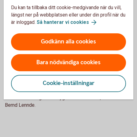
Lennde.
Du kan ta tillbaka ditt cookie-medgivande när du vill,
Arbetet med pickleballbanan, motorikbanan, grillplatsen och
längst ner på webbplatsen eller under din profil när du
Piffl-boxen påbörjas under 2026. Utegymmet planeras stå
är inloggad.
Så hanterar vi cookies
klart året därpå.
Godkänn alla cookies
Östadkulle SK är en förening som mår bra, med en ung
styrelse och en livaktig ungdomsverksamhet. I en bygd
med inflyttning och många unga familjer skapar Mötesplats
Bara nödvändiga cookies
Lenavallen goda förutsättningar för fortsatt utveckling –
och för ytterligare 75 år av gemenskap.
Cookie-inställningar
– Vi är väldigt tacksamma för stödet från
Sparbankstiftelsen Alingsås. Det ger oss kraft att fortsätta
utveckla föreningen och bygden tillsammans, avslutar
Bernd Lennde.