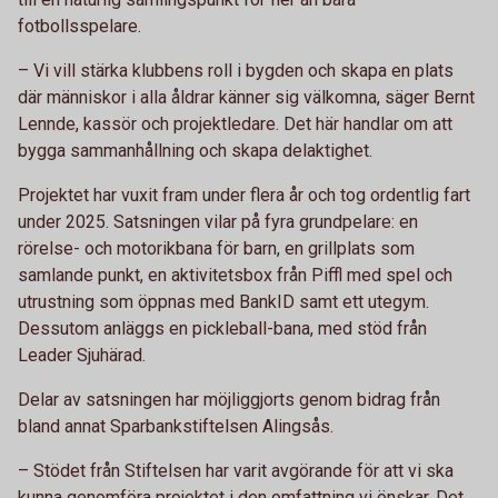
fotbollsspelare.
– Vi vill stärka klubbens roll i bygden och skapa en plats
där människor i alla åldrar känner sig välkomna, säger Bernt
Lennde, kassör och projektledare. Det här handlar om att
bygga sammanhållning och skapa delaktighet.
Projektet har vuxit fram under flera år och tog ordentlig fart
under 2025. Satsningen vilar på fyra grundpelare: en
rörelse- och motorikbana för barn, en grillplats som
samlande punkt, en aktivitetsbox från Piffl med spel och
utrustning som öppnas med BankID samt ett utegym.
Dessutom anläggs en pickleball-bana, med stöd från
Leader Sjuhärad.
Delar av satsningen har möjliggjorts genom bidrag från
bland annat Sparbankstiftelsen Alingsås.
– Stödet från Stiftelsen har varit avgörande för att vi ska
kunna genomföra projektet i den omfattning vi önskar. Det